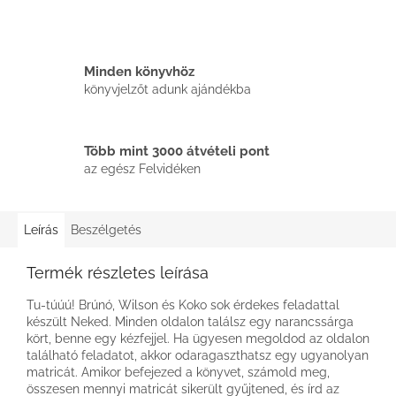
Minden könyvhöz
könyvjelzőt adunk ajándékba
Több mint 3000 átvételi pont
az egész Felvidéken
Leírás
Beszélgetés
Termék részletes leírása
Tu-túúú! Brúnó, Wilson és Koko sok érdekes feladattal
készült Neked. Minden oldalon találsz egy narancssárga
kört, benne egy kézfejjel. Ha ügyesen megoldod az oldalon
található feladatot, akkor odaragaszthatsz egy ugyanolyan
matricát. Amikor befejezed a könyvet, számold meg,
összesen mennyi matricát sikerült gyűjtened, és írd az