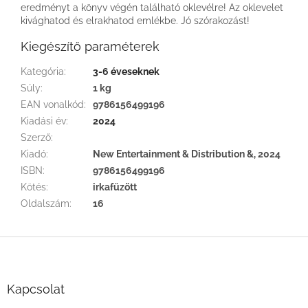
eredményt a könyv végén található oklevélre! Az oklevelet
kivághatod és elrakhatod emlékbe. Jó szórakozást!
Kiegészítő paraméterek
Kategória
:
3-6 éveseknek
Súly
:
1 kg
EAN vonalkód
:
9786156499196
Kiadási év
:
2024
Szerző
:
Kiadó
:
New Entertainment & Distribution &, 2024
ISBN
:
9786156499196
Kötés
:
irkafűzött
Oldalszám
:
16
L
á
b
l
Kapcsolat
é