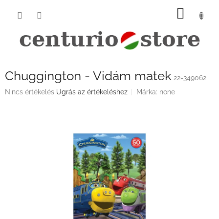
Ugrás
KOSÁ
a
fő
tartalomhoz
Chuggington - Vidám matek
22-349062
A
Nincs értékelés
Ugrás az értékeléshez
Márka:
none
termék
átlagos
értékelése
5-
ből
0,0
csillag.