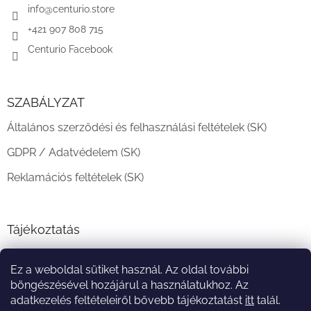
c
info
@
centurio.store
+421 907 808 715
Centurio Facebook
SZABÁLYZAT
Általános szerződési és felhasználási feltételek (SK)
GDPR / Adatvédelem (SK)
Reklamációs feltételek (SK)
Tájékoztatás
Teljesítési határidő és szállítási feltételek
Ez a weboldal sütiket használ. Az oldal további
A vásárlás menete
böngészésével hozájárul a használatukhoz. Az
adatkezelés feltételeiről bővebb tájékoztatást
itt
talál.