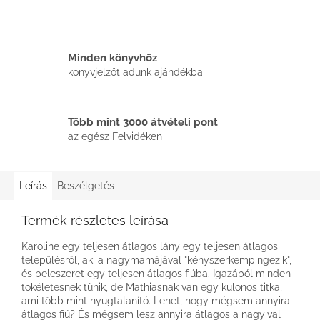
Minden könyvhöz
könyvjelzőt adunk ajándékba
Több mint 3000 átvételi pont
az egész Felvidéken
Leírás
Beszélgetés
Termék részletes leírása
Karoline egy teljesen átlagos lány egy teljesen átlagos
településről, aki a nagymamájával "kényszerkempingezik",
és beleszeret egy teljesen átlagos fiúba. Igazából minden
tökéletesnek tűnik, de Mathiasnak van egy különös titka,
ami több mint nyugtalanító. Lehet, hogy mégsem annyira
átlagos fiú? És mégsem lesz annyira átlagos a nagyival