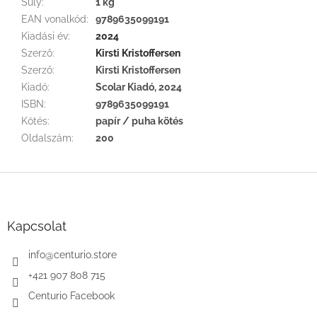
Súly
:
1 kg
EAN vonalkód
:
9789635099191
Kiadási év
:
2024
Szerző
:
Kirsti Kristoffersen
Szerző
:
Kirsti Kristoffersen
Kiadó
:
Scolar Kiadó, 2024
ISBN
:
9789635099191
Kötés
:
papír / puha kötés
Oldalszám
:
200
L
á
b
l
Kapcsolat
é
c
info
@
centurio.store
+421 907 808 715
Centurio Facebook