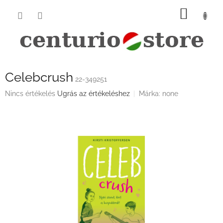
Ugrás
KOSÁ
a
fő
tartalomhoz
Celebcrush
22-349251
A
Nincs értékelés
Ugrás az értékeléshez
Márka:
none
termék
átlagos
értékelése
5-
ből
0,0
csillag.