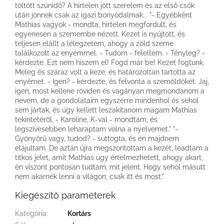
töltött szünidő? A hirtelen jött szerelem és az első csók
után jönnek csak az igazi bonyodalmak... "- Egyébként
Mathias vagyok - mondta, hirtelen megfordult, és
egyenesen a szemembe nézett. Kezet is nyújtott, és
teljesen elállt a lélegzetem, ahogy a zöld szeme
találkozott az enyémmel. - Tudom - feleltem. - Tényleg? -
kérdezte. Ezt nem hiszem el! Fogd már be! Kezet fogtunk.
Meleg és száraz volt a keze, és határozottan tartotta az
enyémet. - Igen? - kérdezte, és felvonta a szemöldökét. Jaj,
igen, most kellene röviden és vagányan megmondanom a
nevem, de a gondolataim egyszerre mindenhol és sehol
sem jártak, és úgy kellett leszakítanom magam Mathias
tekintetéről. - Karoline, K-val - mondtam, és
legszívesebben leharaptam volna a nyelvemet." "-
Gyönyörű vagy, tudod? - suttogta, és én majdnem
elájultam. De aztán újra megszorítottam a kezét, leadtam a
titkos jelet, amit Mathias úgy értelmezhetett, ahogy akart,
én viszont pontosan tudtam, mit jelent. Hogy sehol másutt
nem akarnék lenni a világon, csak itt és most."
Kiegészítő paraméterek
Kategória
:
Kortárs