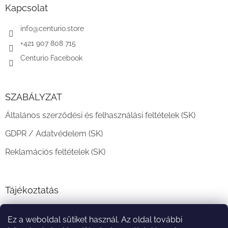
l
Kapcsolat
é
c
info
@
centurio.store
+421 907 808 715
Centurio Facebook
SZABÁLYZAT
Általános szerződési és felhasználási feltételek (SK)
GDPR / Adatvédelem (SK)
Reklamációs feltételek (SK)
Tájékoztatás
Teljesítési határidő és szállítási feltételek
Ez a weboldal sütiket használ. Az oldal további
A vásárlás menete