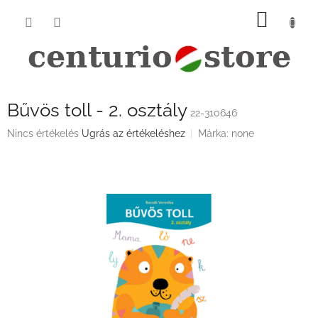
Ugrás
KOSÁ
a
fő
tartalomhoz
Bűvös toll - 2. osztály
22-310646
A
Nincs értékelés
Ugrás az értékeléshez
Márka:
none
termék
átlagos
értékelése
5-
ből
0,0
csillag.