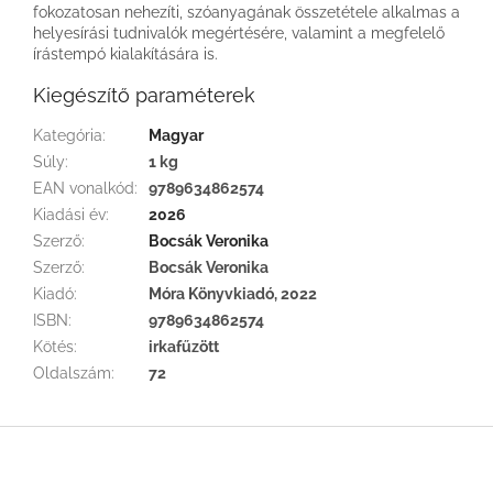
fokozatosan nehezíti, szóanyagának összetétele alkalmas a
helyesírási tudnivalók megértésére, valamint a megfelelő
írástempó kialakítására is.
Kiegészítő paraméterek
Kategória
:
Magyar
Súly
:
1 kg
EAN vonalkód
:
9789634862574
Kiadási év
:
2026
Szerző
:
Bocsák Veronika
Szerző
:
Bocsák Veronika
Kiadó
:
Móra Könyvkiadó, 2022
ISBN
:
9789634862574
Kötés
:
irkafűzött
Oldalszám
:
72
L
á
b