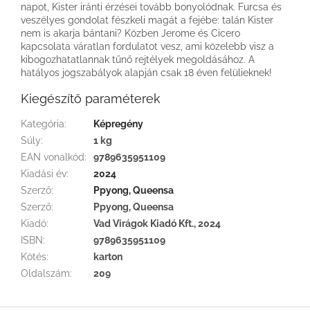
napot, Kister iránti érzései tovább bonyolódnak. Furcsa és
veszélyes gondolat fészkeli magát a fejébe: talán Kister
nem is akarja bántani? Közben Jerome és Cicero
kapcsolata váratlan fordulatot vesz, ami közelebb visz a
kibogozhatatlannak tűnő rejtélyek megoldásához. A
hatályos jogszabályok alapján csak 18 éven felülieknek!
Kiegészítő paraméterek
Kategória
:
Képregény
Súly
:
1 kg
EAN vonalkód
:
9789635951109
Kiadási év
:
2024
Szerző
:
Ppyong, Queensa
Szerző
:
Ppyong, Queensa
Kiadó
:
Vad Virágok Kiadó Kft., 2024
ISBN
:
9789635951109
Kötés
:
karton
Oldalszám
:
209