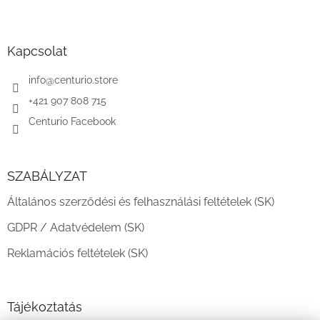
L
á
b
l
Kapcsolat
é
c
info
@
centurio.store
+421 907 808 715
Centurio Facebook
SZABÁLYZAT
Általános szerződési és felhasználási feltételek (SK)
GDPR / Adatvédelem (SK)
Reklamációs feltételek (SK)
Tájékoztatás