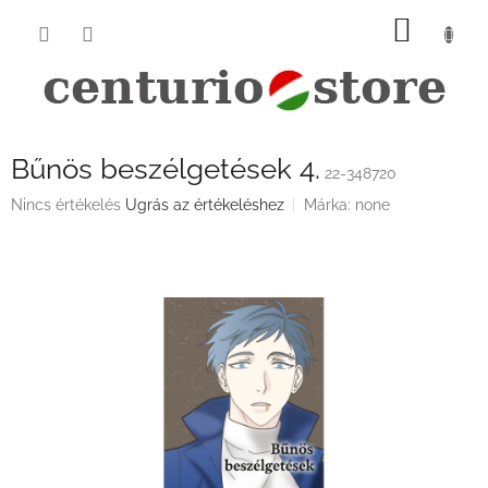
Ugrás
KOSÁ
a
fő
tartalomhoz
Bűnös beszélgetések 4.
22-348720
A
Nincs értékelés
Ugrás az értékeléshez
Márka:
none
termék
átlagos
értékelése
5-
ből
0,0
csillag.