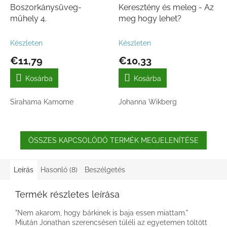
Boszorkánysüveg-
Keresztény és meleg - Az
műhely 4.
meg hogy lehet?
Készleten
Készleten
€11,79
€10,33
Kosárba
Kosárba
Sirahama Kamome
Johanna Wikberg
ÖSSZES KAPCSOLÓDÓ TERMÉK MEGJELENÍTÉSE
Leírás
Hasonló (8)
Beszélgetés
Termék részletes leírása
"Nem akarom, hogy bárkinek is baja essen miattam."
Miután Jonathan szerencsésen túléli az egyetemen töltött