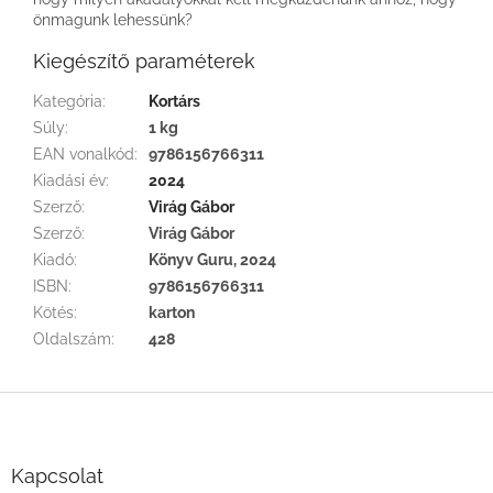
önmagunk lehessünk?
Kiegészítő paraméterek
Kategória
:
Kortárs
Súly
:
1 kg
EAN vonalkód
:
9786156766311
Kiadási év
:
2024
Szerző
:
Virág Gábor
Szerző
:
Virág Gábor
Kiadó
:
Könyv Guru, 2024
ISBN
:
9786156766311
Kötés
:
karton
Oldalszám
:
428
L
á
b
l
Kapcsolat