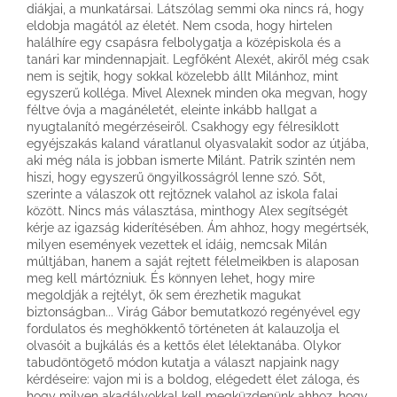
diákjai, a munkatársai. Látszólag semmi oka nincs rá, hogy
eldobja magától az életét. Nem csoda, hogy hirtelen
halálhíre egy csapásra felbolygatja a középiskola és a
tanári kar mindennapjait. Legfőként Alexét, akiről még csak
nem is sejtik, hogy sokkal közelebb állt Milánhoz, mint
egyszerű kolléga. Mivel Alexnek minden oka megvan, hogy
féltve óvja a magánéletét, eleinte inkább hallgat a
nyugtalanító megérzéseiről. Csakhogy egy félresiklott
egyéjszakás kaland váratlanul olyasvalakit sodor az útjába,
aki még nála is jobban ismerte Milánt. Patrik szintén nem
hiszi, hogy egyszerű öngyilkosságról lenne szó. Sőt,
szerinte a válaszok ott rejtőznek valahol az iskola falai
között. Nincs más választása, minthogy Alex segítségét
kérje az igazság kiderítésében. Ám ahhoz, hogy megértsék,
milyen események vezettek el idáig, nemcsak Milán
múltjában, hanem a saját rejtett félelmeikben is alaposan
meg kell mártózniuk. És könnyen lehet, hogy mire
megoldják a rejtélyt, ők sem érezhetik magukat
biztonságban... Virág Gábor bemutatkozó regényével egy
fordulatos és meghökkentő történeten át kalauzolja el
olvasóit a bujkálás és a kettős élet lélektanába. Olykor
tabudöntögető módon kutatja a választ napjaink nagy
kérdéseire: vajon mi is a boldog, elégedett élet záloga, és
hogy milyen akadályokkal kell megküzdenünk ahhoz, hogy