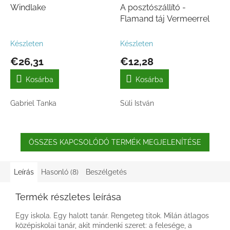
Windlake
A posztószállító -
Flamand táj Vermeerrel
Készleten
Készleten
€26,31
€12,28
Kosárba
Kosárba
Gabriel Tanka
Süli István
ÖSSZES KAPCSOLÓDÓ TERMÉK MEGJELENÍTÉSE
Leírás
Hasonló (8)
Beszélgetés
Termék részletes leírása
Egy iskola. Egy halott tanár. Rengeteg titok. Milán átlagos
középiskolai tanár, akit mindenki szeret: a felesége, a