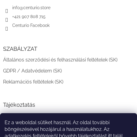
é
c
info
@
centurio.store
+421 907 808 715
Centurio Facebook
SZABÁLYZAT
Általános szerződési és felhasználási feltételek (SK)
GDPR / Adatvédelem (SK)
Reklamációs feltételek (SK)
Tájékoztatás
Teljesítési határidő és szállítási feltételek
Ez a weboldal sütiket használ. Az oldal további
A vásárlás menete
böngészésével hozájárul a használatukhoz. Az
adatkezelés feltételeiről bővebb tájékoztatást
itt
talál.