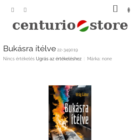
Ugrás
KOSÁ
a
fő
tartalomhoz
Bukásra ítélve
22-349019
A
Nincs értékelés
Ugrás az értékeléshez
Márka:
none
termék
átlagos
értékelése
5-
ből
0,0
csillag.