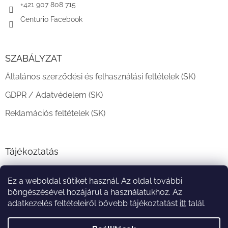
+421 907 808 715
Centurio Facebook
SZABÁLYZAT
Általános szerződési és felhasználási feltételek (SK)
GDPR / Adatvédelem (SK)
Reklamációs feltételek (SK)
Tájékoztatás
Teljesítési határidő és szállítási feltételek
Ez a weboldal sütiket használ. Az oldal további
A vásárlás menete
böngészésével hozájárul a használatukhoz. Az
adatkezelés feltételeiről bővebb tájékoztatást
itt
talál.