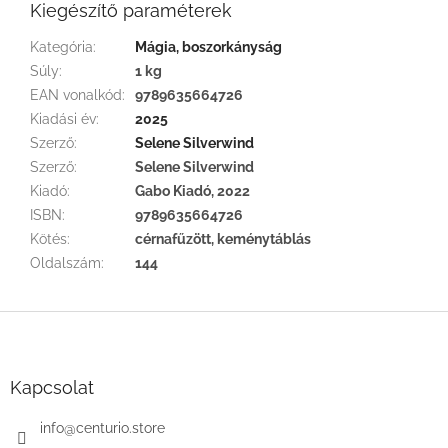
Kiegészítő paraméterek
Kategória
:
Mágia, boszorkányság
Súly
:
1 kg
EAN vonalkód
:
9789635664726
Kiadási év
:
2025
Szerző
:
Selene Silverwind
Szerző
:
Selene Silverwind
Kiadó
:
Gabo Kiadó, 2022
ISBN
:
9789635664726
Kötés
:
cérnafűzött, keménytáblás
Oldalszám
:
144
L
á
b
l
Kapcsolat
é
c
info
@
centurio.store