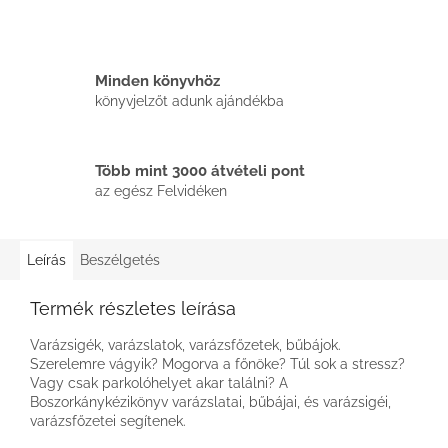
Minden könyvhöz
könyvjelzőt adunk ajándékba
Több mint 3000 átvételi pont
az egész Felvidéken
Leírás
Beszélgetés
Termék részletes leírása
Varázsigék, varázslatok, varázsfőzetek, bűbájok.
Szerelemre vágyik? Mogorva a főnöke? Túl sok a stressz?
Vagy csak parkolóhelyet akar találni? A
Boszorkánykézikönyv varázslatai, bűbájai, és varázsigéi,
varázsfőzetei segítenek.