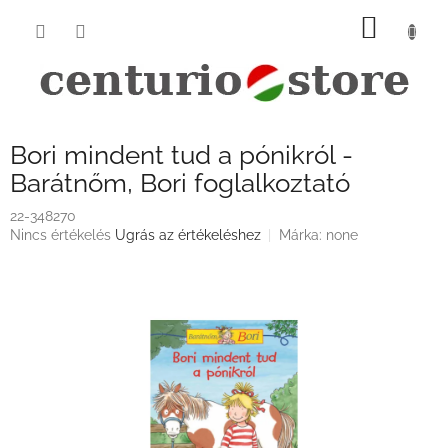
Ugrás
KOSÁ
a
fő
tartalomhoz
Bori mindent tud a pónikról -
Barátnőm, Bori foglalkoztató
22-348270
A
Nincs értékelés
Ugrás az értékeléshez
Márka:
none
termék
átlagos
értékelése
5-
ből
0,0
csillag.