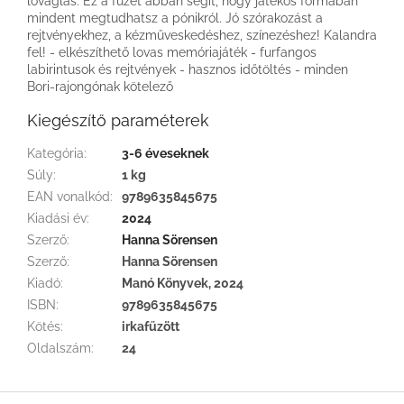
lovaglás. Ez a füzet abban segít, hogy játékos formában
mindent megtudhatsz a pónikról. Jó szórakozást a
rejtvényekhez, a kézműveskedéshez, színezéshez! Kalandra
fel! - elkészíthető lovas memóriajáték - furfangos
labirintusok és rejtvények - hasznos időtöltés - minden
Bori-rajongónak kötelező
Kiegészítő paraméterek
Kategória
:
3-6 éveseknek
Súly
:
1 kg
EAN vonalkód
:
9789635845675
Kiadási év
:
2024
Szerző
:
Hanna Sörensen
Szerző
:
Hanna Sörensen
Kiadó
:
Manó Könyvek, 2024
ISBN
:
9789635845675
Kötés
:
irkafűzött
Oldalszám
:
24
L