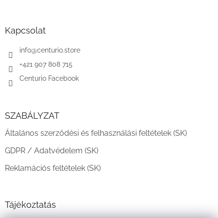
á
b
l
Kapcsolat
é
c
info
@
centurio.store
+421 907 808 715
Centurio Facebook
SZABÁLYZAT
Általános szerződési és felhasználási feltételek (SK)
GDPR / Adatvédelem (SK)
Reklamációs feltételek (SK)
Tájékoztatás