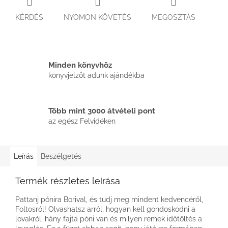
KÉRDÉS
NYOMON KÖVETÉS
MEGOSZTÁS
Minden könyvhöz
könyvjelzőt adunk ajándékba
Több mint 3000 átvételi pont
az egész Felvidéken
Leírás
Beszélgetés
Termék részletes leírása
Pattanj pónira Borival, és tudj meg mindent kedvencéről,
Foltosról! Olvashatsz arról, hogyan kell gondoskodni a
lovakról, hány fajta póni van és milyen remek időtöltés a