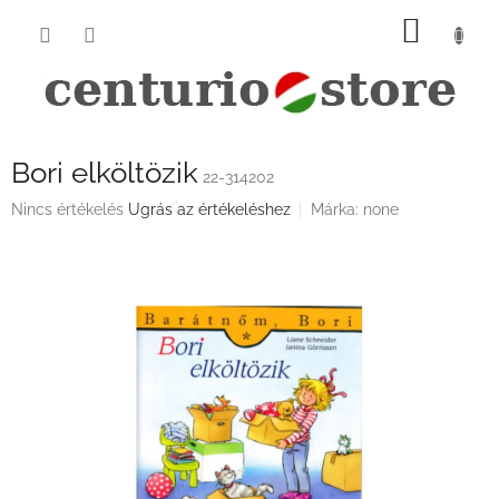
Ugrás
KOSÁ
a
fő
tartalomhoz
Bori elköltözik
22-314202
A
Nincs értékelés
Ugrás az értékeléshez
Márka:
none
termék
átlagos
értékelése
5-
ből
0,0
csillag.