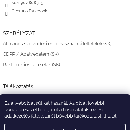
+421 907 808 715
Centurio Facebook
SZABÁLYZAT
Általános szerződési és felhasználási feltételek (SK)
GDPR / Adatvédelem (SK)
Reklamációs feltételek (SK)
Tájékoztatás
Teljesítési határidő és szállítási feltételek
Ez a weboldal sütiket használ. Az oldal további
A vásárlás menete
böngészésével hozájárul a használatukhoz. Az
adatkezelés feltételeiről bővebb tájékoztatást
itt
talál.