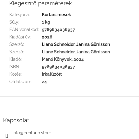
Kiegészítő paraméterek
Kategória
:
Kortárs mesék
Súly
:
1 kg
EAN vonalkód
:
9789634036937
Kiadási év
:
2026
Szerző
:
Liane Schneider, Janina Görrissen
Szerző
:
Liane Schneider, Janina Görrissen
Kiadó
:
Manó Könyvek, 2024
ISBN
:
9789634036937
Kötés
:
irkafűzött
Oldalszám
:
24
L
á
b
l
Kapcsolat
é
c
info
@
centurio.store