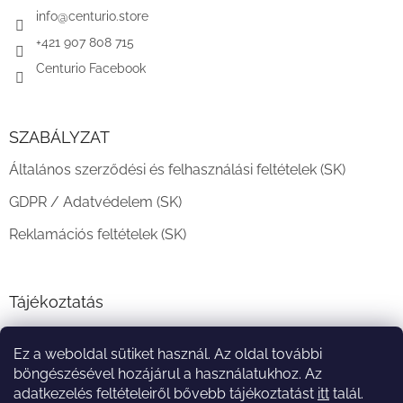
c
info
@
centurio.store
+421 907 808 715
Centurio Facebook
SZABÁLYZAT
Általános szerződési és felhasználási feltételek (SK)
GDPR / Adatvédelem (SK)
Reklamációs feltételek (SK)
Tájékoztatás
Teljesítési határidő és szállítási feltételek
Ez a weboldal sütiket használ. Az oldal további
A vásárlás menete
böngészésével hozájárul a használatukhoz. Az
adatkezelés feltételeiről bővebb tájékoztatást
itt
talál.