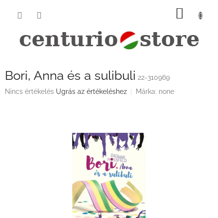
Ugrás
KOSÁ
a
fő
tartalomhoz
Bori, Anna és a sulibuli
22-310969
A
Nincs értékelés
Ugrás az értékeléshez
Márka:
none
termék
átlagos
értékelése
5-
ből
0,0
csillag.