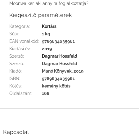
Moonwalker, aki annyira foglalkoztatja?
Kiegészítő paraméterek
Kategória
:
Kortárs
Súly
:
1 kg
EAN vonalkód
:
9789634035961
Kiadási év
:
2019
Szerző
:
Dagmar Hossfeld
Szerző
:
Dagmar Hossfeld
Kiadó
:
Manó Könyvek, 2019
ISBN
:
9789634035961
Kötés
:
kemény kötés
Oldalszám
:
168
L
á
b
l
Kapcsolat
é