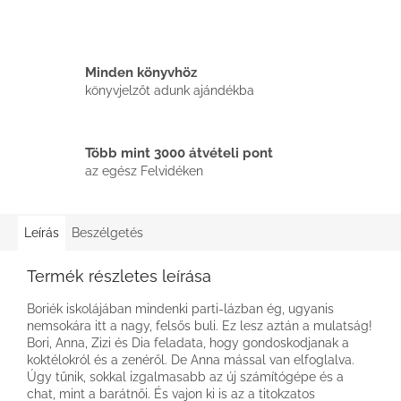
Minden könyvhöz
könyvjelzőt adunk ajándékba
Több mint 3000 átvételi pont
az egész Felvidéken
Leírás
Beszélgetés
Termék részletes leírása
Boriék iskolájában mindenki parti-lázban ég, ugyanis
nemsokára itt a nagy, felsős buli. Ez lesz aztán a mulatság!
Bori, Anna, Zizi és Dia feladata, hogy gondoskodjanak a
koktélokról és a zenéről. De Anna mással van elfoglalva.
Úgy tűnik, sokkal izgalmasabb az új számítógépe és a
chat, mint a barátnői. És vajon ki is az a titokzatos