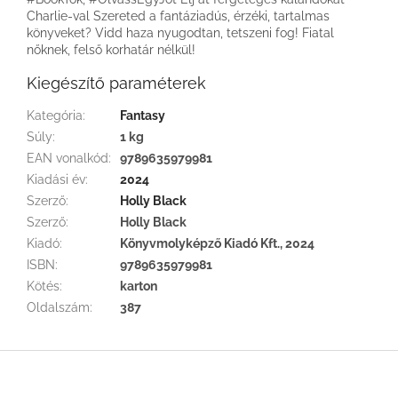
Charlie-val Szereted a fantáziadús, érzéki, tartalmas
könyveket? Vidd haza nyugodtan, tetszeni fog! Fiatal
nőknek, felső korhatár nélkül!
Kiegészítő paraméterek
Kategória
:
Fantasy
Súly
:
1 kg
EAN vonalkód
:
9789635979981
Kiadási év
:
2024
Szerző
:
Holly Black
Szerző
:
Holly Black
Kiadó
:
Könyvmolyképző Kiadó Kft., 2024
ISBN
:
9789635979981
Kötés
:
karton
Oldalszám
:
387
L
á