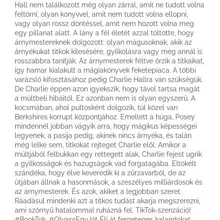
Hall nem találkozott még olyan zárral, amit ne tudott volna
feltörni, olyan könyvvel, amit nem tudott volna ellopni,
vagy olyan rossz döntéssel, amit nem hozott volna meg
egy pillanat alatt. A lány a fél életét azzal töltötte, hogy
árnymestereknek dolgozott: olyan mágusoknak, akik az
árnyékukat titkok kilesésére, gyilkolásra vagy még annál is
rosszabbra tanítják. Az árnymesterek féltve őrzik a titkaikat,
így hamar kialakult a mágiakönyvek feketepiaca. A többi
varázsló kifosztásához pedig Charlie Hallra van szükségük.
De Charlie éppen azon igyekszik, hogy távol tartsa magát
a múltbeli hibáitól. Ez azonban nem is olyan egyszerű. A
kocsmában, ahol pultosként dolgozik, túl közel van
Berkshires korrupt központjához. Emellett a húga, Posey
mindennél jobban vágyik arra, hogy mágikus képességei
legyenek, a pasija pedig, akinek nincs árnyéka, és talán
még lelke sem, titkokat rejteget Charlie elől. Amikor a
múltjából felbukkan egy rettegett alak, Charlie fejest ugrik
a gyilkosságok és hazugságok vad forgatagába. Eltökélt
szándéka, hogy élve keveredik ki a zűrzavarból, de az
útjában állnak a hasonmások, a szeszélyes milliárdosok és
az árnymesterek. És azok, akiket a legjobban szeret.
Ráadásul mindenki azt a titkos tudást akarja megszerezni,
ami szörnyű hatalommal ruházná fel. TikTok-szenzáció!
#BookTok, #OlvassEgyJót Élj át fergeteges kalandokat