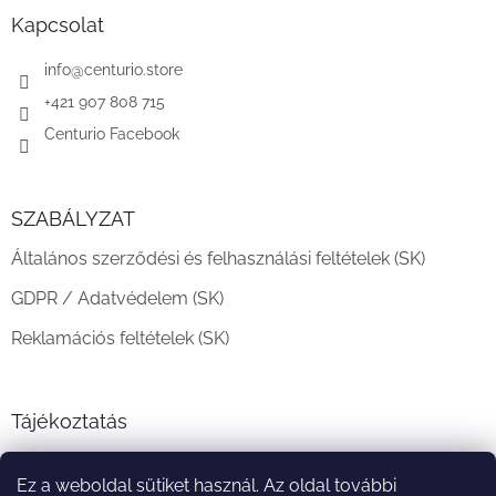
b
l
Kapcsolat
é
c
info
@
centurio.store
+421 907 808 715
Centurio Facebook
SZABÁLYZAT
Általános szerződési és felhasználási feltételek (SK)
GDPR / Adatvédelem (SK)
Reklamációs feltételek (SK)
Tájékoztatás
Teljesítési határidő és szállítási feltételek
Ez a weboldal sütiket használ. Az oldal további