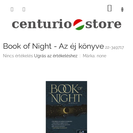
Ugrás
KOSÁ
a
fő
tartalomhoz
Book of Night - Az éj könyve
22-349717
A
Nincs értékelés
Ugrás az értékeléshez
Márka:
none
termék
átlagos
értékelése
5-
ből
0,0
csillag.