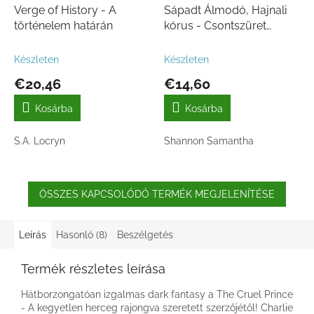
Verge of History - A
Sápadt Álmodó, Hajnali
történelem határán
kórus - Csontszüret
novellák
Készleten
Készleten
€20,46
€14,60
Kosárba
Kosárba
S.A. Locryn
Shannon Samantha
ÖSSZES KAPCSOLÓDÓ TERMÉK MEGJELENÍTÉSE
Leírás
Hasonló (8)
Beszélgetés
Termék részletes leírása
Hátborzongatóan izgalmas dark fantasy a The Cruel Prince
- A kegyetlen herceg rajongva szeretett szerzőjétől! Charlie