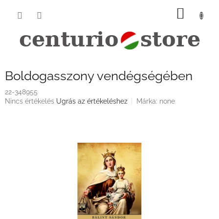
Ugrás
KOSÁ
a
fő
tartalomhoz
Boldogasszony vendégségében
22-348955
A
Nincs értékelés
Ugrás az értékeléshez
Márka:
none
termék
átlagos
értékelése
5-
ből
0,0
csillag.