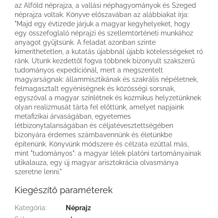
az Alföld néprajza, a vallási néphagyományok és Szeged
néprajza voltak. Könyve előszavában az alábbiakat írja:
"Majd egy évtizede járjuk a magyar kegyhelyeket, hogy
egy összefoglaló néprajzi és szellemtörténeti munkához
anyagot gyűjtsünk. A feladat azonban szinte
kimeríthetetlen, a kutatás újabbnál újabb kötelességeket ró
ránk. Utunk kezdettől fogva többnek bizonyult szakszerű
tudományos expedíciónál, mert a megszentelt
magyarságnak: állammisztikának és szakrális népéletnek,
felmagasztalt egyéniségnek és közösségi sorsnak,
egyszóval a magyar színlétnek és kozmikus helyzetünknek
olyan realizmusát tárta fel előttünk, amelyet napjaink
metafizikai árvaságában, egyetemes
létbizonytalanságában és céljatévesztettségében
bizonyára érdemes számbavennünk és életünkbe
építenünk. Könyvünk módszere és célzata ezúttal más,
mint "tudományos": a magyar lélek platóni tartományainak
utikalauza, egy új magyar arisztokrácia olvasmánya
szeretne lenni."
Kiegészítő paraméterek
Kategória
:
Néprajz