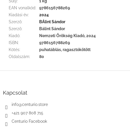
Súly
:
1 kg
EAN vonalkód
:
9786156788269
Kiadási év
:
2024
Szerző
:
BÁlint Sándor
Szerző
:
Bálint Sándor
Kiadó
:
Nemzeti Örökség Kiadó, 2024
ISBN
:
9786156788269
Kötés
:
puhatáblás, ragasztókötött
Oldalszám
:
80
L
á
b
l
Kapcsolat
é
c
info
@
centurio.store
+421 907 808 715
Centurio Facebook