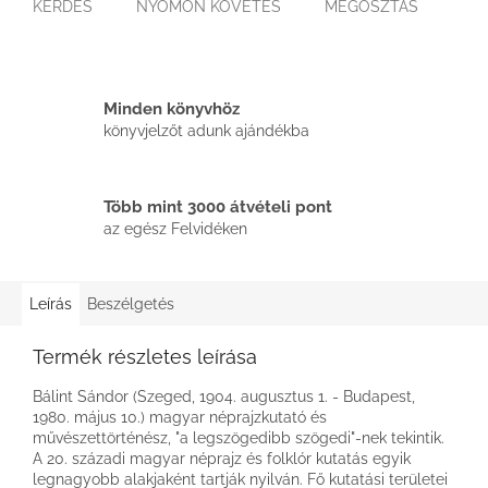
KÉRDÉS
NYOMON KÖVETÉS
MEGOSZTÁS
Minden könyvhöz
könyvjelzőt adunk ajándékba
Több mint 3000 átvételi pont
az egész Felvidéken
Leírás
Beszélgetés
Termék részletes leírása
Bálint Sándor (Szeged, 1904. augusztus 1. - Budapest,
1980. május 10.) magyar néprajzkutató és
művészettörténész, "a legszögedibb szögedi"-nek tekintik.
A 20. századi magyar néprajz és folklór kutatás egyik
legnagyobb alakjaként tartják nyilván. Fő kutatási területei