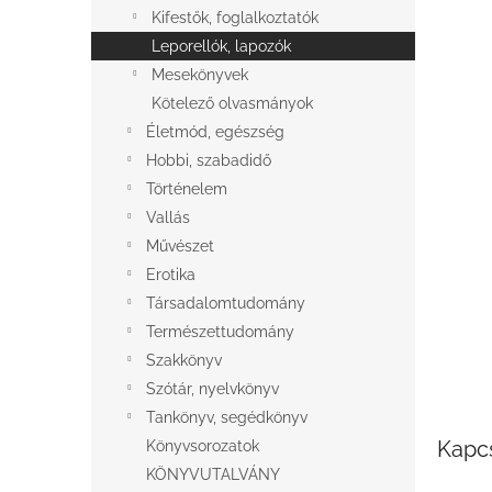
l
Kifestők, foglalkoztatók
Leporellók, lapozók
Mesekönyvek
Kötelező olvasmányok
Életmód, egészség
Hobbi, szabadidő
Történelem
Vallás
Művészet
Erotika
Társadalomtudomány
Természettudomány
Szakkönyv
Szótár, nyelvkönyv
Tankönyv, segédkönyv
Kapc
Könyvsorozatok
KÖNYVUTALVÁNY