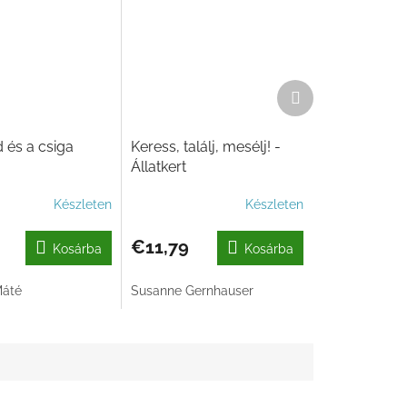
Következő
termék
 és a csiga
Keress, találj, mesélj! -
Állatkert
Készleten
Készleten
€11,79
Kosárba
Kosárba
Máté
Susanne Gernhauser