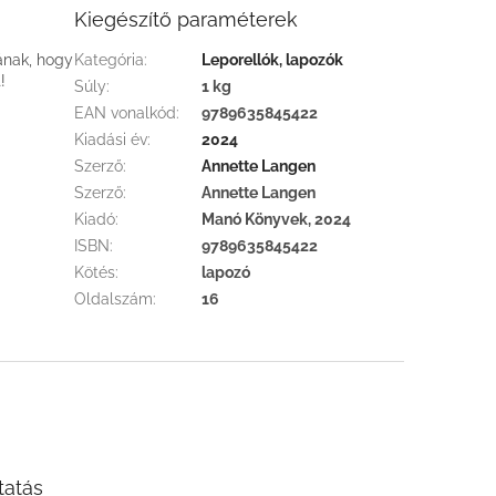
Kiegészítő paraméterek
kának, hogy
Kategória
:
Leporellók, lapozók
!
Súly
:
1 kg
EAN vonalkód
:
9789635845422
Kiadási év
:
2024
Szerző
:
Annette Langen
Szerző
:
Annette Langen
Kiadó
:
Manó Könyvek, 2024
ISBN
:
9789635845422
Kötés
:
lapozó
Oldalszám
:
16
tatás