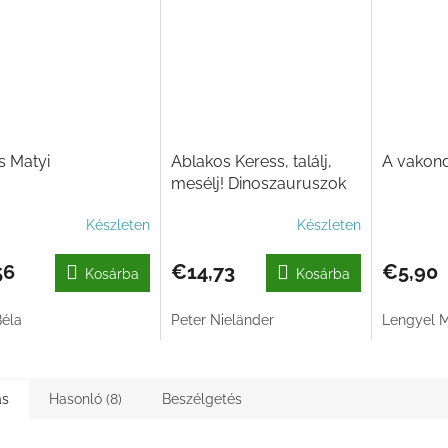
s Matyi
Ablakos Keress, találj,
A vakond
mesélj! Dinoszauruszok
Készleten
Készleten
56
€14,73
€5,90
Kosárba
Kosárba
Béla
Peter Nieländer
Lengyel 
ás
Hasonló (8)
Beszélgetés