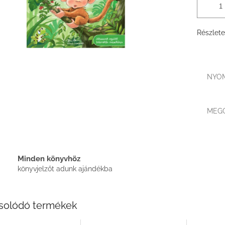
Részlete
NYO
MEG
Minden könyvhöz
könyvjelzőt adunk ajándékba
solódó termékek