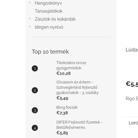
Hangoskönyv
Társasjátékok
Zászlók és kokárdák
Idegen nyelvű
Lúda
Top 10 termék
Titokzatos orosz
gyógymódok
€10,28
Olvasom és értem -
€5,
Szövegértést fejlesztő
gyakorlatok - 3. osztály
€5,49
Rigó 
Bing focizik
€7,38
DIFER Fejlesztő füzetek -
Leír
Betűfelismerés
€5,85