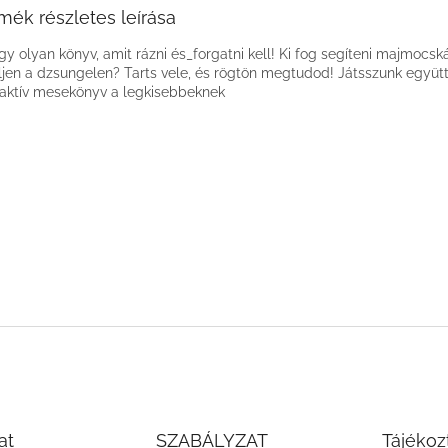
mék részletes leírása
gy olyan könyv, amit rázni és_forgatni kell! Ki fog segíteni majmocs
ljen a dzsungelen? Tarts vele, és rögtön megtudod! Játsszunk együtt
raktív mesekönyv a legkisebbeknek
at
SZABÁLYZAT
Tájékoz