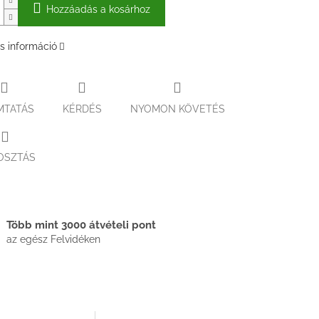
Hozzáadás a kosárhoz
s információ
MTATÁS
KÉRDÉS
NYOMON KÖVETÉS
OSZTÁS
Több mint 3000 átvételi pont
az egész Felvidéken