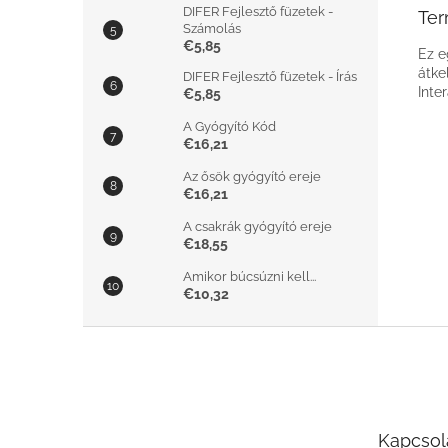
DIFER Fejlesztő füzetek -
Ter
Számolás
€5,85
Ez e
átke
DIFER Fejlesztő füzetek - Írás
Inte
€5,85
A Gyógyító Kód
€16,21
Az ősök gyógyító ereje
€16,21
A csakrák gyógyító ereje
€18,55
Amikor búcsúzni kell...
€10,32
L
á
b
l
é
Kapcsol
c