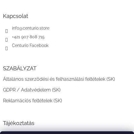
á
b
l
Kapcsolat
é
c
info
@
centurio.store
+421 907 808 715
Centurio Facebook
SZABÁLYZAT
Általános szerződési és felhasználási feltételek (SK)
GDPR / Adatvédelem (SK)
Reklamációs feltételek (SK)
Tájékoztatás
Teljesítési határidő és szállítási feltételek