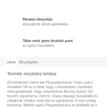
Minden könyvhöz
könyvjelzőt adunk ajándékba
Több mint 3000 átvételi pont
az egész Felvidéken
Leírás
Beszélgetés
Termék részletes leírása
Azt kérdezed, merre van Pitypalattyfalva? Talán csak a
mesében. De az is lehet, hogy a közeledben. Közelebb,
mint gondolnád. Hogy milyenforma Bezzeg Soma? Azt
hiszem, olyasforma, mint te. Olykor éppúgy búslakodik és
sóhajtozik, máskor meg örül és ugrándozik. A szíve pedig
hatalmas. Belefér egész Pitypalattyfalva az erdőkkel és a