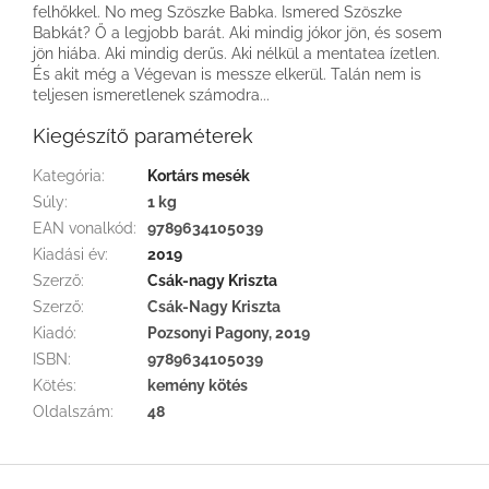
felhőkkel. No meg Szöszke Babka. Ismered Szöszke
Babkát? Ő a legjobb barát. Aki mindig jókor jön, és sosem
jön hiába. Aki mindig derűs. Aki nélkül a mentatea ízetlen.
És akit még a Végevan is messze elkerül. Talán nem is
teljesen ismeretlenek számodra...
Kiegészítő paraméterek
Kategória
:
Kortárs mesék
Súly
:
1 kg
EAN vonalkód
:
9789634105039
Kiadási év
:
2019
Szerző
:
Csák-nagy Kriszta
Szerző
:
Csák-Nagy Kriszta
Kiadó
:
Pozsonyi Pagony, 2019
ISBN
:
9789634105039
Kötés
:
kemény kötés
Oldalszám
:
48
L