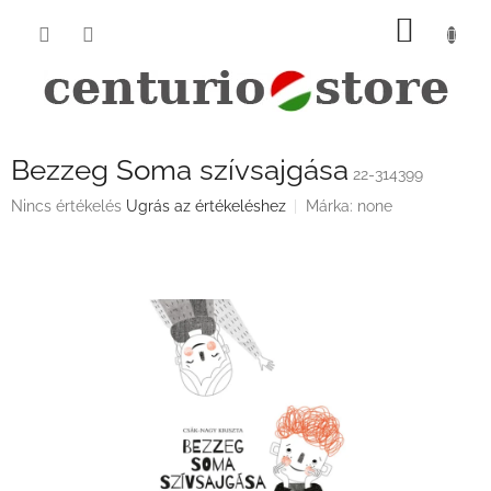
Ugrás
KOSÁ
a
fő
tartalomhoz
Bezzeg Soma szívsajgása
22-314399
A
Nincs értékelés
Ugrás az értékeléshez
Márka:
none
termék
átlagos
értékelése
5-
ből
0,0
csillag.