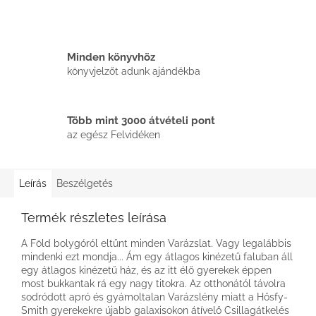
Minden könyvhöz
könyvjelzőt adunk ajándékba
Több mint 3000 átvételi pont
az egész Felvidéken
Leírás
Beszélgetés
Termék részletes leírása
A Föld bolygóról eltűnt minden Varázslat. Vagy legalábbis
mindenki ezt mondja... Ám egy átlagos kinézetű faluban áll
egy átlagos kinézetű ház, és az itt élő gyerekek éppen
most bukkantak rá egy nagy titokra. Az otthonától távolra
sodródott apró és gyámoltalan Varázslény miatt a Hősfy-
Smith gyerekekre újabb galaxisokon átívelő Csillagátkelés