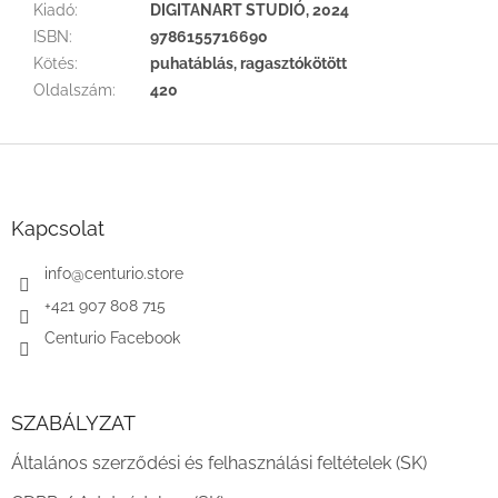
Kiadó
:
DIGITANART STUDIÓ, 2024
ISBN
:
9786155716690
Kötés
:
puhatáblás, ragasztókötött
Oldalszám
:
420
L
á
b
l
Kapcsolat
é
c
info
@
centurio.store
+421 907 808 715
Centurio Facebook
SZABÁLYZAT
Általános szerződési és felhasználási feltételek (SK)