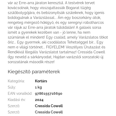
vár az Erre-arra járaton keresztül. A testvérek tervet
kovácsolnak, hogy visszajuttassák Bogarat tűzjég
szülőbolygójára, és bebizonyítsák szüleiknek, hogy igenis
boldogulnak a Varázslással... Ám egy boszorkány-átok,
rengeteg mérgező hókígyó, és egy seregnyi robotharcos
vár rájuk az Erre-arra járatok túloldalán! A galaxis sorsa
ismét a gyerekek kezében van - jó lenne, ha nem
szúrnának el mindent! Egy család, amely Varázslatos titkot
őriz... Egy gyermek, aki csodálatos Tehetséggel bír... Egy
nem e világi történet... FIGYELEM! Veszélyes Űrutazást és
Rendkívül Illegális Varázslatot tartalmaz! Cressida Cowell
(Így neveld a sárkányodat, Hajdan varázslói sorozatok) új
sorozatának második része!
Kiegészítő paraméterek
Kategória
:
Kortárs
Súly
:
1 kg
EAN vonalkód
:
9786155716690
Kiadási év
:
2024
Szerző
:
Cressida Cowell
Szerző
:
Cressida Cowell