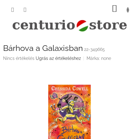
Ugrás
KOSÁ
a
fő
tartalomhoz
Bárhova a Galaxisban
22-349665
A
Nincs értékelés
Ugrás az értékeléshez
Márka:
none
termék
átlagos
értékelése
5-
ből
0,0
csillag.