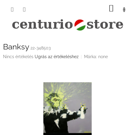
Ugrás
KOSÁ
a
fő
tartalomhoz
Banksy
22-348503
A
Nincs értékelés
Ugrás az értékeléshez
Márka:
none
termék
átlagos
értékelése
5-
ből
0,0
csillag.