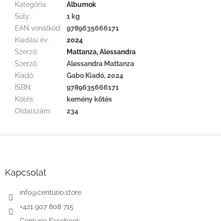
Kategória
:
Albumok
Súly
:
1 kg
EAN vonalkód
:
9789635666171
Kiadási év
:
2024
Szerző
:
Mattanza, Alessandra
Szerző
:
Alessandra Mattanza
Kiadó
:
Gabo Kiadó, 2024
ISBN
:
9789635666171
Kötés
:
kemény kötés
Oldalszám
:
234
L
á
b
l
Kapcsolat
é
c
info
@
centurio.store
+421 907 808 715
Centurio Facebook