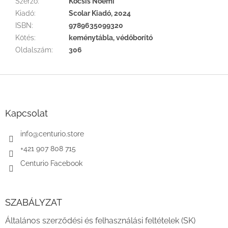
Szerző
:
Kocsis Noémi
Kiadó
:
Scolar Kiadó, 2024
ISBN
:
9789635099320
Kötés
:
keménytábla, védőborító
Oldalszám
:
306
L
á
b
l
Kapcsolat
é
c
info
@
centurio.store
+421 907 808 715
Centurio Facebook
SZABÁLYZAT
Általános szerződési és felhasználási feltételek (SK)