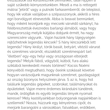
évszázadok óta körülvesznek bennünket, talán éppen a
saját szűkebb környezetünkben. Mesél a ma is rettegett
mátrai "jetiről" vagy a putnoki farkasemberről; de leleplezi,
hogy kik voltak valójában a szépasszonyok, akikről a híres
egri borvölgyet elnevezték. Abba is beavat bennünket,
hogy miként kezeljünk egy mecseki várvédő sárkányt, ha
felébresztettük évezredes barlangi álmából, vagy hogy
Magyarország melyik kútjába dobjunk érmét, ha nagy
szerencsére vágyunk... Vajon hazánk hány tájegységén
rejtőzhetnek legendás kincsek? S hány kincsünkből lett
legenda? Hány királyt, török basát, betyárt, vitézlő várurat
és szerelmes várúrnőt, elszakított szerelmespárt tart
"életben" egy-egy helyi vagy országosan elterjedt
legenda? Melyik fából, völgyből, kútból, fura alakú
sziklából kerekedett mesés történet? Kocsis Noémi
könyvéből megtudható, hogy őseink szokásait követve
hogyan varázsoljunk magunknak szerelmet, gazdagságot
az ország bizonyos helyszínein járva. S az is, hogy hol
találunk legendás gépeket, szobrokat, találmányokat és
épületeket. Vajon merre érdemes kirándulni tündérek,
manók, ördögfiak és egyéb legendás lények nyomait
keresve? Mely kastélyainkban bolyonganak napjainkban is
szellemek? Nosza, húzzunk egy kényelmes cipőt, és
merjünk barangolni a városokban, falvakban, erdőkben,