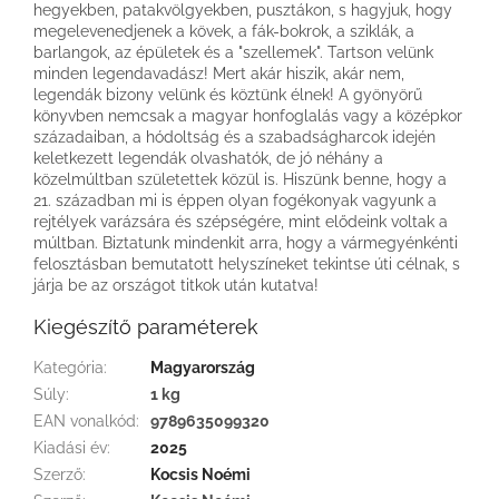
hegyekben, patakvölgyekben, pusztákon, s hagyjuk, hogy
megelevenedjenek a kövek, a fák-bokrok, a sziklák, a
barlangok, az épületek és a "szellemek". Tartson velünk
minden legendavadász! Mert akár hiszik, akár nem,
legendák bizony velünk és köztünk élnek! A gyönyörű
könyvben nemcsak a magyar honfoglalás vagy a középkor
századaiban, a hódoltság és a szabadságharcok idején
keletkezett legendák olvashatók, de jó néhány a
közelmúltban születettek közül is. Hiszünk benne, hogy a
21. században mi is éppen olyan fogékonyak vagyunk a
rejtélyek varázsára és szépségére, mint elődeink voltak a
múltban. Biztatunk mindenkit arra, hogy a vármegyénkénti
felosztásban bemutatott helyszíneket tekintse úti célnak, s
járja be az országot titkok után kutatva!
Kiegészítő paraméterek
Kategória
:
Magyarország
Súly
:
1 kg
EAN vonalkód
:
9789635099320
Kiadási év
:
2025
Szerző
:
Kocsis Noémi