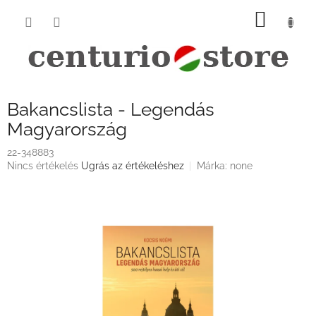
Ugrás
KOSÁ
a
fő
tartalomhoz
Bakancslista - Legendás
Magyarország
22-348883
A
Nincs értékelés
Ugrás az értékeléshez
Márka:
none
termék
átlagos
értékelése
5-
ből
0,0
csillag.