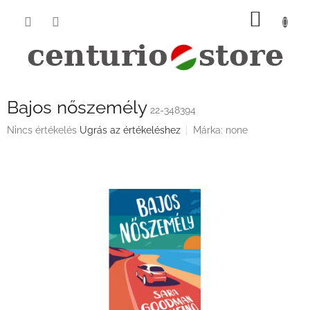
Ugrás
KOSÁ
a
fő
tartalomhoz
Bajos nőszemély
22-348394
A
Nincs értékelés
Ugrás az értékeléshez
Márka:
none
termék
átlagos
értékelése
5-
ből
0,0
csillag.