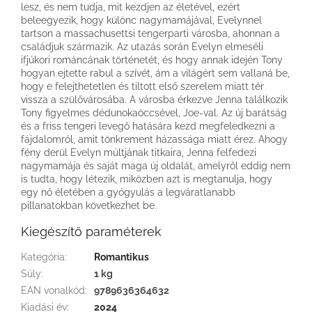
lesz, és nem tudja, mit kezdjen az életével, ezért
beleegyezik, hogy különc nagymamájával, Evelynnel
tartson a massachusettsi tengerparti városba, ahonnan a
családjuk származik. Az utazás során Evelyn elmeséli
ifjúkori románcának történetét, és hogy annak idején Tony
hogyan ejtette rabul a szívét, ám a világért sem vallaná be,
hogy e felejthetetlen és tiltott első szerelem miatt tér
vissza a szülővárosába. A városba érkezve Jenna találkozik
Tony figyelmes dédunokaöccsével, Joe-val. Az új barátság
és a friss tengeri levegő hatására kezd megfeledkezni a
fájdalomról, amit tönkrement házassága miatt érez. Ahogy
fény derül Evelyn múltjának titkaira, Jenna felfedezi
nagymamája és saját maga új oldalát, amelyről eddig nem
is tudta, hogy létezik, miközben azt is megtanulja, hogy
egy nő életében a gyógyulás a legváratlanabb
pillanatokban következhet be.
Kiegészítő paraméterek
Kategória
:
Romantikus
Súly
:
1 kg
EAN vonalkód
:
9789636364632
Kiadási év
:
2024