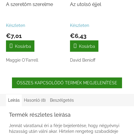
A szeretőm szerelme
Az utolsó éjjel
Készleten
Készleten
€7,01
€6,43
Kosárba
Kosárba
Maggie O'Farrell
David Benioff
ÖSSZES KAPCSOLÓDÓ TERMÉK MEGJELENÍTÉSE
Leírás
Hasonló (8)
Beszélgetés
Termék részletes leírása
Jennát váratlanul éri a férje bejelentése, hogy négyévnyi
házasság után válni akar. Hirtelen rengeteg szabadideje