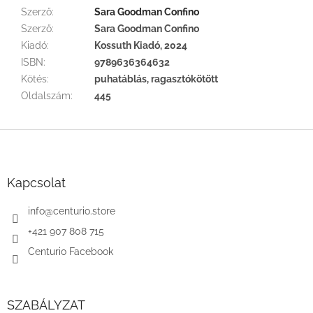
Szerző
:
Sara Goodman Confino
Szerző
:
Sara Goodman Confino
Kiadó
:
Kossuth Kiadó, 2024
ISBN
:
9789636364632
Kötés
:
puhatáblás, ragasztókötött
Oldalszám
:
445
L
á
b
l
Kapcsolat
é
c
info
@
centurio.store
+421 907 808 715
Centurio Facebook
SZABÁLYZAT