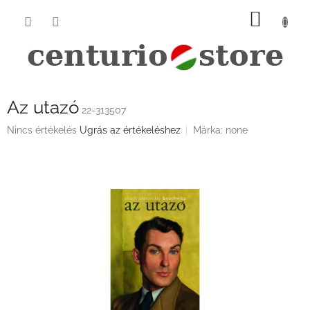
Ugrás
KOSÁ
a
fő
tartalomhoz
Az utazó
22-313507
A
Nincs értékelés
Ugrás az értékeléshez
Márka:
none
termék
átlagos
értékelése
5-
ből
0,0
csillag.