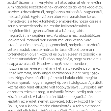
zsidó!" Silbermann kénytelen a hátsó ajtón át elmenekülni.
A mindaddig köztiszteletnek örvendő zsidó kereskedő ettől
kezdve üldözöttként él, megfosztva otthonától, vagyonától,
méltóságától. Egyfolytában úton van, vonatokon keres
menedéket, s a legkülönfélébb emberekkel hozza össze a
sors: a nemzetiszocialista rezsim kollaboránsaitól a
megfélemlített gyanakvókon át a bátrakig, akik
megpróbálnak segíteni neki. Az utazó a náci zsidóüldözés
legkorábbi irodalmi dokumentuma, első kézből való
híradás a németországi pogromokról, melyekkel kezdetét
vette a zsidók szisztematikus kiirtása. Otto Silbermann
történetében olyan közelről és olyan élesen rajzolódik ki a
német társadalom és Európa tragédiája, hogy szinte arcul
csapja az olvasót. Boschwitz 1938 novemberében,
huszonhárom évesen, néhány hét alatt vetette papírra Az
utazó kéziratát, mely angol fordításban jelent meg 1939-
ben. Négy évvel később, pár héttel halála előtt megírta
édesanyjának, hogy a regényt éppen átdolgozza. A javított
kézirat első felét elküldte volt fogolytársával Európába, ám
az sosem érkezett meg, a második felével pedig már nem
készülhetett el. A háború után többen megpróbálták
kiadatni az eredeti német szöveget, többek között Heinrich
Böll is, ám a kiadók rendre elutasították. A több évtizeden
keresztül elfelejtett történetre a Klett-Cotta kiadó talált rá