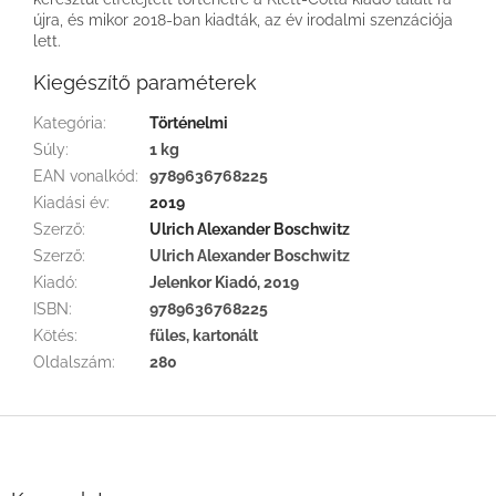
újra, és mikor 2018-ban kiadták, az év irodalmi szenzációja
lett.
Kiegészítő paraméterek
Kategória
:
Történelmi
Súly
:
1 kg
EAN vonalkód
:
9789636768225
Kiadási év
:
2019
Szerző
:
Ulrich Alexander Boschwitz
Szerző
:
Ulrich Alexander Boschwitz
Kiadó
:
Jelenkor Kiadó, 2019
ISBN
:
9789636768225
Kötés
:
füles, kartonált
Oldalszám
:
280
L
á
b