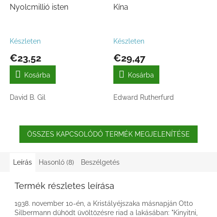
Nyolcmillió isten
Kína
Készleten
Készleten
€23,52
€29,47
Kosárba
Kosárba
David B. Gil
Edward Rutherfurd
ÖSSZES KAPCSOLÓDÓ TERMÉK MEGJELENÍTÉSE
Leírás
Hasonló (8)
Beszélgetés
Termék részletes leírása
1938. november 10-én, a Kristályéjszaka másnapján Otto
Silbermann dühödt üvöltözésre riad a lakásában: "Kinyitni,