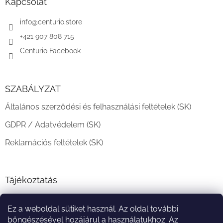
l
Kapcsolat
é
c
info
@
centurio.store
+421 907 808 715
Centurio Facebook
SZABÁLYZAT
Általános szerződési és felhasználási feltételek (SK)
GDPR / Adatvédelem (SK)
Reklamációs feltételek (SK)
Tájékoztatás
Teljesítési határidő és szállítási feltételek
Ez a weboldal sütiket használ. Az oldal további
A vásárlás menete
böngészésével hozájárul a használatukhoz. Az