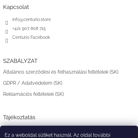
b
l
Kapcsolat
é
c
info
@
centurio.store
+421 907 808 715
Centurio Facebook
SZABÁLYZAT
Általános szerződési és felhasználási feltételek (SK)
GDPR / Adatvédelem (SK)
Reklamációs feltételek (SK)
Tájékoztatás
Teljesítési határidő és szállítási feltételek
Ez a weboldal sütiket használ. Az oldal további