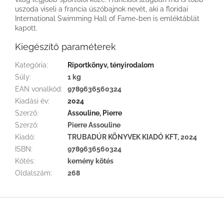
uszoda viseli a francia úszóbajnok nevét, aki a floridai
International Swimming Hall of Fame-ben is emléktáblát
kapott.
Kiegészítő paraméterek
Kategória
:
Riportkönyv, tényirodalom
Súly
:
1 kg
EAN vonalkód
:
9789636560324
Kiadási év
:
2024
Szerző
:
Assouline, Pierre
Szerző
:
Pierre Assouline
Kiadó
:
TRUBADÚR KÖNYVEK KIADÓ KFT, 2024
ISBN
:
9789636560324
Kötés
:
kemény kötés
Oldalszám
:
268
L
á