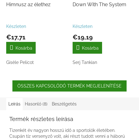
Himnusz az élethez
Down With The System
Készleten
Készleten
€17,71
€19,19
Kosárba
Kosárba
Gisèle Pelicot
Serj Tankian
ÖSSZES KAPCSOLÓDÓ TERMÉK MEGJELENÍTÉSE
Leírás
Hasonló (8)
Beszélgetés
Termék részletes leírása
Tizenkét év nagyon hosszú idő a sportolók életében.
Csupán tíz versenyző volt, aki részt tudott venni a háború