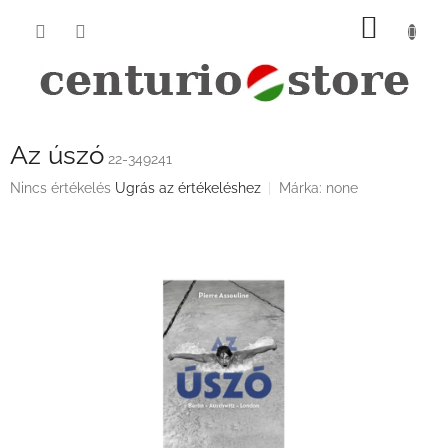
Ugrás
KOSÁ
a
fő
tartalomhoz
Az úszó
22-349241
A
Nincs értékelés
Ugrás az értékeléshez
Márka:
none
termék
átlagos
értékelése
5-
ből
0,0
csillag.