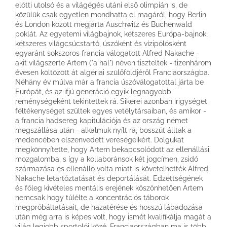
előtti utolsó és a világégés utáni első olimpián is, de
közülük csak egyetlen mondhatta el magáról, hogy Berlin
és London között megjárta Auschwitz és Buchenwald
poklát. Az egyetemi világbajnok, kétszeres Európa-bajnok,
kétszeres világcsúcstartó, úszóként és vízipólósként
egyaránt sokszoros francia válogatott Alfred Nakache -
akit világszerte Artem ("a hal") néven tiszteltek - tizenhárom
évesen költözött át algériai szülőföldjéről Franciaországba.
Néhány év múlva már a francia úszóválogatottal járta be
Európát, és az ifjú generáció egyik legnagyobb
reménységeként tekintettek rá. Sikerei azonban irigységet,
féltékenységet szültek egyes vetélytársaiban, és amikor -
a francia hadsereg kapitulációja és az ország német
megszállása után - alkalmuk nyílt rá, bosszút álltak a
medencében elszenvedett vereségeikért. Dolgukat
megkönnyítette, hogy Artem bekapcsolódott az ellenállási
mozgalomba, s így a kollaboránsok két jogcímen, zsidó
származása és ellenálló volta miatt is követelhették Alfred
Nakache letartóztatását és deportálását. Edzettségének
és főleg kivételes mentális erejének köszönhetően Artem
nemcsak hogy túlélte a koncentrációs táborok
megpróbáltatásait, de hazatérése és hosszú lábadozása
után még arra is képes volt, hogy ismét kvalifikálja magát a
világ legjobb sportolói közé. Franciaországban ma is több