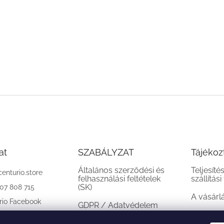
at
SZABÁLYZAT
Tájékoz
Általános szerződési és
Teljesíté
centurio.store
felhasználási feltételek
szállítási
(SK)
907 808 715
A vásárl
rio Facebook
GDPR / Adatvédelem
(SK)