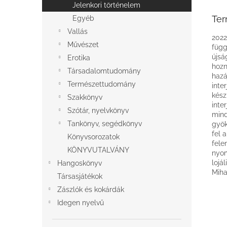
Jelenkori történelem
Ter
Egyéb
Vallás
2022
Művészet
függ
újsá
Erotika
hozn
Társadalomtudomány
hazá
Természettudomány
inte
kész
Szakkönyv
inte
Szótár, nyelvkönyv
mind
Tankönyv, segédkönyv
gyök
fel 
Könyvsorozatok
fele
KÖNYVUTALVÁNY
nyom
lojá
Hangoskönyv
Miha
Társasjátékok
Zászlók és kokárdák
Idegen nyelvű