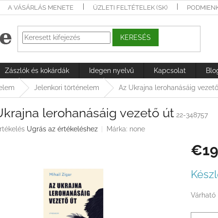
A VÁSÁRLÁS MENETE
ÜZLETI FELTÉTELEK (SK)
PODMIEN
KERESÉS
Zászlók és kokárdák
Idegen nyelvű
Kapcsolat
Blo
nelem
Jelenkori történelem
Az Ukrajna lerohanásáig vezető
krajna lerohanásáig vezető út
22-348757
rtékelés
Ugrás az értékeléshez
Márka:
none
€19
ése
Egységá
Készl
Várható 