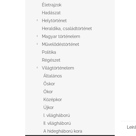
l
Életrajzok
Hadászat
Helytörténet
Heraldika, családtörténet
Magyar történelem
Művelődéstörténet
Politika
Régészet
Világtörténelem
Általános
Őskor
Ókor
Középkor
Újkor
I. világháború
II. világháború
Leír
A hidegháború kora