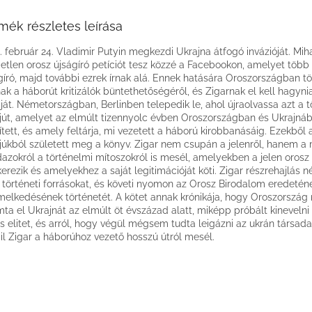
mék részletes leírása
. február 24. Vladimir Putyin megkezdi Ukrajna átfogó invázióját. Miha
etlen orosz újságíró petíciót tesz közzé a Facebookon, amelyet több
gíró, majd további ezrek írnak alá. Ennek hatására Oroszországban t
ak a háborút kritizálók büntethetőségéről, és Zigarnak el kell hagyni
ját. Németországban, Berlinben telepedik le, ahol újraolvassa azt a 
rjút, amelyet az elmúlt tizennyolc évben Oroszországban és Ukrajná
ített, és amely feltárja, mi vezetett a háború kirobbanásáig. Ezekből 
rjúkból született meg a könyv. Zigar nem csupán a jelenről, hanem a 
azokról a történelmi mítoszokról is mesél, amelyekben a jelen orosz p
erezik és amelyekhez a saját legitimációját köti. Zigar részrehajlás né
a történeti forrásokat, és követi nyomon az Orosz Birodalom eredetén
melkedésének történetét. A kötet annak krónikája, hogy Oroszország
ta el Ukrajnát az elmúlt öt évszázad alatt, miképp próbált kineveln
lis elitet, és arról, hogy végül mégsem tudta leigázni az ukrán társad
il Zigar a háborúhoz vezető hosszú útról mesél.