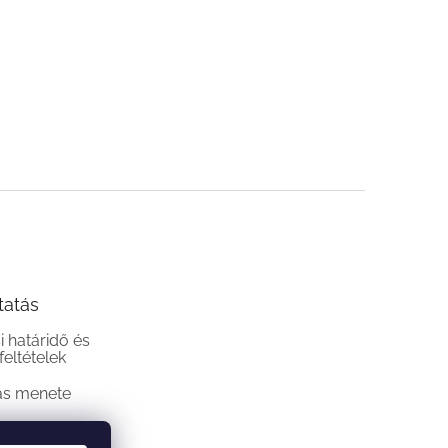
tatás
si határidő és
 feltételek
ás menete