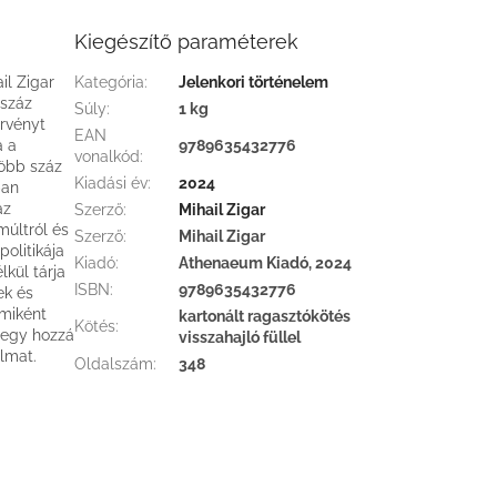
Kiegészítő paraméterek
il Zigar
Kategória
:
Jelenkori történelem
 száz
Súly
:
1 kg
örvényt
EAN
a a
9789635432776
vonalkód
:
több száz
Kiadási év
:
2024
ban
az
Szerző
:
Mihail Zigar
múltról és
Szerző
:
Mihail Zigar
olitikája
Kiadó
:
Athenaeum Kiadó, 2024
lkül tárja
ISBN
:
9789635432776
ek és
 miként
kartonált ragasztókötés
Kötés
:
i egy hozzá
visszahajló füllel
almat.
Oldalszám
:
348