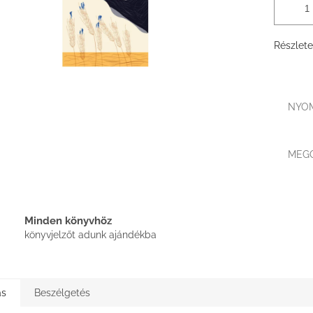
Részlete
NYO
MEG
Minden könyvhöz
könyvjelzőt adunk ajándékba
ás
Beszélgetés