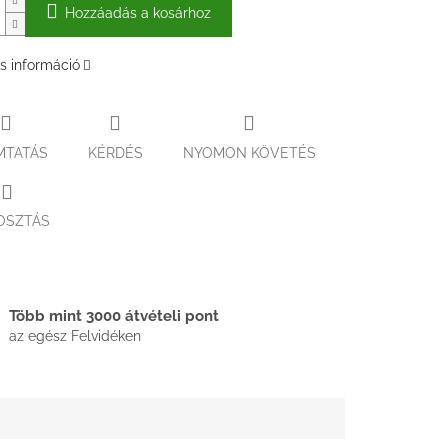
Hozzáadás a kosárhoz
s információ
MTATÁS
KÉRDÉS
NYOMON KÖVETÉS
OSZTÁS
Több mint 3000 átvételi pont
az egész Felvidéken