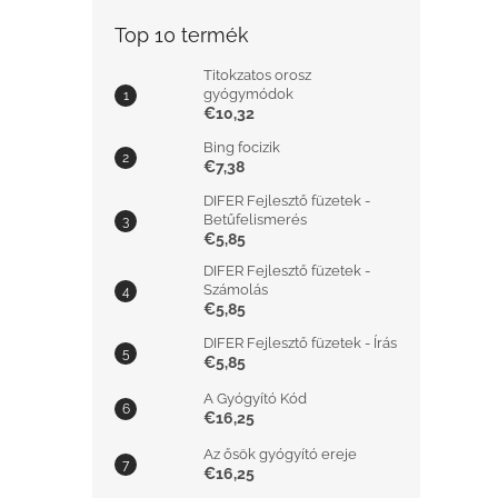
Top 10 termék
Titokzatos orosz
gyógymódok
€10,32
Bing focizik
€7,38
DIFER Fejlesztő füzetek -
Betűfelismerés
€5,85
DIFER Fejlesztő füzetek -
Számolás
€5,85
DIFER Fejlesztő füzetek - Írás
€5,85
A Gyógyító Kód
€16,25
Az ősök gyógyító ereje
€16,25