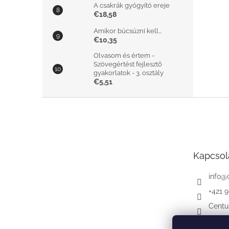
A csakrák gyógyító ereje
€18,58
Amikor búcsúzni kell...
€10,35
Olvasom és értem -
Szövegértést fejlesztő
gyakorlatok - 3. osztály
€5,51
L
á
b
l
é
Kapcsol
c
info
@
+421 
Centu