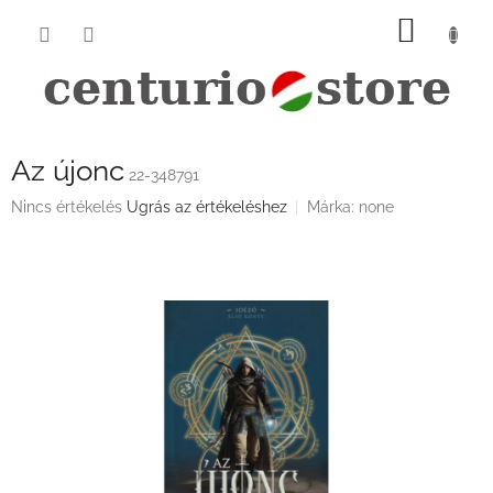
Ugrás
KOSÁ
a
fő
tartalomhoz
Az újonc
22-348791
A
Nincs értékelés
Ugrás az értékeléshez
Márka:
none
termék
átlagos
értékelése
5-
ből
0,0
csillag.