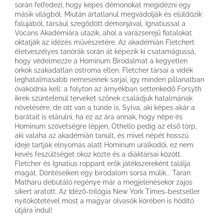
során felfedezi, hogy képes démonokat megidézni egy
másik világból. Miután ártatlanul megvádolják és elüldözik
falujából, társául szegődött démonjával, Ignatiussal a
Vocans Akadémiára utazik, ahol a varázserejű fiatalokat
oktatják az idézés művészetére. Az akadémián Fletchert
életveszélyes tanórák során át képezik ki csatamágussá,
hogy védelmezze a Hominum Birodalmat a kegyetlen
orkok szakadatlan ostroma ellen. Fletcher társai a vidék
leghatalmasabb nemeseinek sarjai, így minden pillanatban
óvakodnia kell: a folyton az árnyékban settenkedő Forsyth
ikrek szüntelenül terveket szőnek családjuk hatalmának
növelésére, de ott van a tünde is, Sylva, aki képes akár a
barátait is elárulni, ha ez az ára annak, hogy népe és
Hominum szövetségre lépjen, Othello pedig az első törp,
aki valaha az akadémián tanult, és mivel népét hosszú
ideje tartják elnyomás alatt Hominum uralkodói, ez nem
kevés feszültséget okoz közte és a diáktársai között.
Fletcher és Ignatius roppant erők játékszereként találja
magát. Döntéseiken egy birodalom sorsa múlik... Taran
Matharu debütáló regénye már a megjelenésekor zajos
sikert aratott. Az Idéző-trilógia New York Times-bestseller
nyitókötetével most a magyar olvasók körében is hódító
útjára indul!