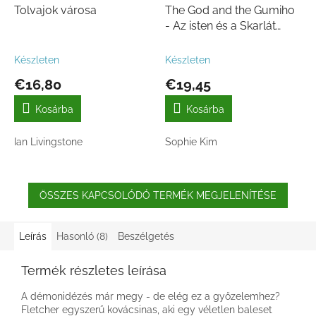
Tolvajok városa
The God and the Gumiho
- Az isten és a Skarlát
Róka
Készleten
Készleten
€16,80
€19,45
Kosárba
Kosárba
Ian Livingstone
Sophie Kim
ÖSSZES KAPCSOLÓDÓ TERMÉK MEGJELENÍTÉSE
Leírás
Hasonló (8)
Beszélgetés
Termék részletes leírása
A démonidézés már megy - de elég ez a győzelemhez?
Fletcher egyszerű kovácsinas, aki egy véletlen baleset