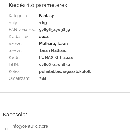
Kiegészítő paraméterek
Kategória
:
Fantasy
Súly
:
1 kg
EAN vonalkód
:
9789634703839
Kiadási év
:
2024
Szerző
:
Matharu, Taran
Szerző
:
Taran Matharu
Kiadó
:
FUMAX KFT, 2024
ISBN
:
9789634703839
Kötés
:
puhatáblás, ragasztókötött
Oldalszám
:
384
L
á
b
l
Kapcsolat
é
c
info
@
centurio.store