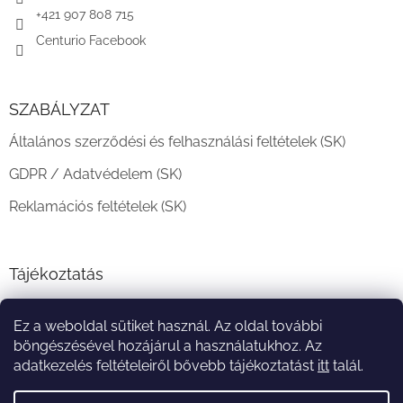
+421 907 808 715
Centurio Facebook
SZABÁLYZAT
Általános szerződési és felhasználási feltételek (SK)
GDPR / Adatvédelem (SK)
Reklamációs feltételek (SK)
Tájékoztatás
Teljesítési határidő és szállítási feltételek
Ez a weboldal sütiket használ. Az oldal további
A vásárlás menete
böngészésével hozájárul a használatukhoz. Az
adatkezelés feltételeiről bővebb tájékoztatást
itt
talál.