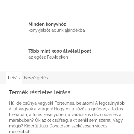
Minden könyvhöz
könyvjelzőt adunk ajándékba
Több mint 3000 átvételi pont
az egész Felvidéken
Leírás
Beszélgetés
Termék részletes leírása
Hű, de csúnya vagyok! Förtelmes, belátom! A legcsúnyább
állat vagyok a világon! Hogy mi a közös a gnúban, a foltos
hiénában, a füles keselyűben, a varacskos disznóban és a
marabuban? Ők az öt csúfság, akit senki sem szeret. Vagy
mégis? Kiderül Julia Donaldson szokásosan vicces
meséjéből!