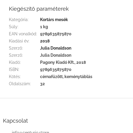
Kiegészítő paraméterek
Kategória
:
Kortárs mesék
Súly
:
1 kg
EAN vonalkód
:
9789635875870
Kiadási év
:
2018
Szerző
:
Julia Donaldson
Szerző
:
Julia Donaldson
Kiadó
:
Pagony Kiadó Kft., 2018
ISBN
:
9789635875870
Kötés
:
cérnafűzött, keménytáblás
Oldalszám
:
32
L
á
b
l
Kapcsolat
é
info
@
centurio.store