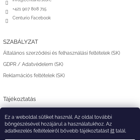
c
+421 907 808 715
Centurio Facebook
SZABÁLYZAT
Általános szerződési és felhasználási feltételek (SK)
GDPR / Adatvédelem (SK)
Reklamációs feltételek (SK)
Tájékoztatás
Teljesítési határidő és szállítási feltételek
Ez a weboldal sütiket használ. Az oldal további
A vásárlás menete
böngészésével hozájárul a használatukhoz. Az
adatkezelés feltételeiről bővebb tájékoztatást
itt
talál.