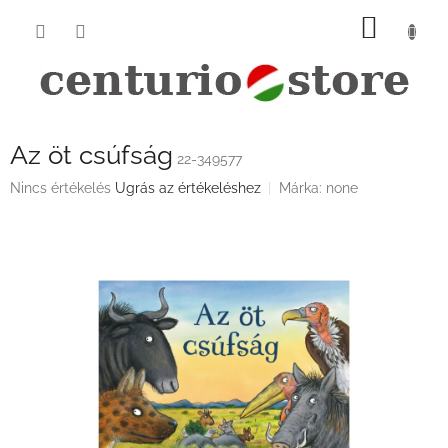
Ugrás
KOSÁ
a
fő
tartalomhoz
Az öt csúfság
22-349577
A
Nincs értékelés
Ugrás az értékeléshez
Márka:
none
termék
átlagos
értékelése
5-
ből
0,0
csillag.