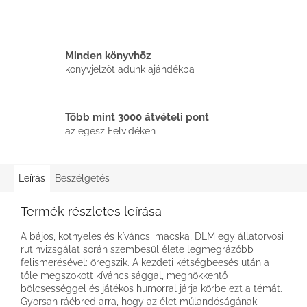
Minden könyvhöz
könyvjelzőt adunk ajándékba
Több mint 3000 átvételi pont
az egész Felvidéken
Leírás
Beszélgetés
Termék részletes leírása
A bájos, kotnyeles és kíváncsi macska, DLM egy állatorvosi
rutinvizsgálat során szembesül élete legmegrázóbb
felismerésével: öregszik. A kezdeti kétségbeesés után a
tőle megszokott kíváncsisággal, meghökkentő
bölcsességgel és játékos humorral járja körbe ezt a témát.
Gyorsan ráébred arra, hogy az élet múlandóságának