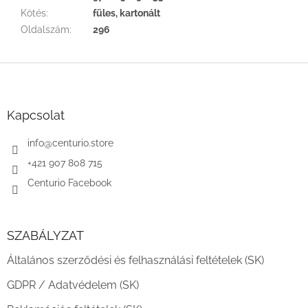
Kötés
:
füles, kartonált
Oldalszám
:
296
L
á
b
l
Kapcsolat
é
c
info
@
centurio.store
+421 907 808 715
Centurio Facebook
SZABÁLYZAT
Általános szerződési és felhasználási feltételek (SK)
GDPR / Adatvédelem (SK)