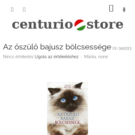
Ugrás
KOSÁ
a
fő
tartalomhoz
Az őszülő bajusz bölcsessége
22-349313
A
Nincs értékelés
Ugrás az értékeléshez
Márka:
none
termék
átlagos
értékelése
5-
ből
0,0
csillag.