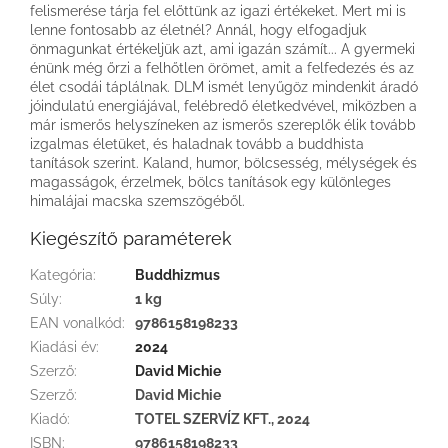
felismerése tárja fel előttünk az igazi értékeket. Mert mi is
lenne fontosabb az életnél? Annál, hogy elfogadjuk
önmagunkat értékeljük azt, ami igazán számít... A gyermeki
énünk még őrzi a felhőtlen örömet, amit a felfedezés és az
élet csodái táplálnak. DLM ismét lenyűgöz mindenkit áradó
jóindulatú energiájával, felébredő életkedvével, miközben a
már ismerős helyszíneken az ismerős szereplők élik tovább
izgalmas életüket, és haladnak tovább a buddhista
tanítások szerint. Kaland, humor, bölcsesség, mélységek és
magasságok, érzelmek, bölcs tanítások egy különleges
himalájai macska szemszögéből.
Kiegészítő paraméterek
Kategória
:
Buddhizmus
Súly
:
1 kg
EAN vonalkód
:
9786158198233
Kiadási év
:
2024
Szerző
:
David Michie
Szerző
:
David Michie
Kiadó
:
TOTEL SZERVÍZ KFT., 2024
ISBN
:
9786158198233