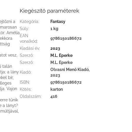
Kiegészítő paraméterek
jtőzni a
Kategória
:
Fantasy
Hamarosan
Súly
:
1 kg
tör: Amélia
EAN
 ekkora
9786150186672
vonalkód
:
ottság
Kiadási év
:
2023
atot vesz,
Szerző
:
M.L. Eperke
Szerző
:
M.L. Eperke
i talán
Olvasni Menő Kiadó,
tja; a lány
Kiadó
:
2023
kel bír,
ISBN
:
9786150186672
dleges
ja. Vajon
Kötés
:
karton
Oldalszám
:
416
rre tűnik
 a lányt?
múltjával,