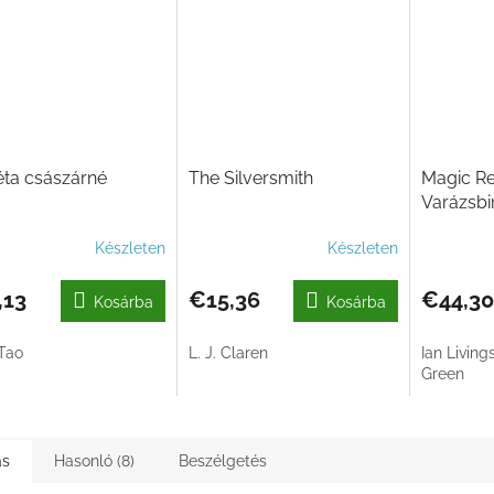
éta császárné
The Silversmith
Magic Re
Varázsb
Készleten
Készleten
,13
€15,36
€44,30
Kosárba
Kosárba
Tao
L. J. Claren
Ian Living
Green
ás
Hasonló (8)
Beszélgetés