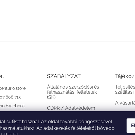
at
SZABÁLYZAT
Tájékoz
Általános szerződési és
Teljesíté
centurio.store
felhasználási feltételek
szállítási
(SK)
907 808 715
A vásárl
rio Facebook
GDPR / Adatvédelem
(SK)
al sütiket használ. Az oldal további böngészésével
Reklamációs feltételek
E
 használatukhoz. Az adatkezelés feltételeiről bővebb
(SK)
st
itt
talál.