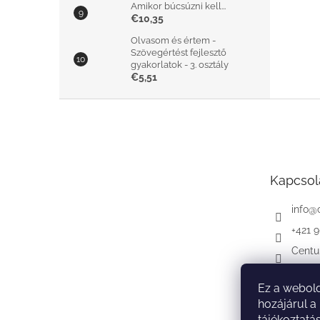
Amikor búcsúzni kell...
€10,35
Olvasom és értem -
Szövegértést fejlesztő
gyakorlatok - 3. osztály
€5,51
L
á
b
l
é
Kapcsol
c
info
@
+421 
Centu
Ez a webold
hozájárul a
tájékoztatá