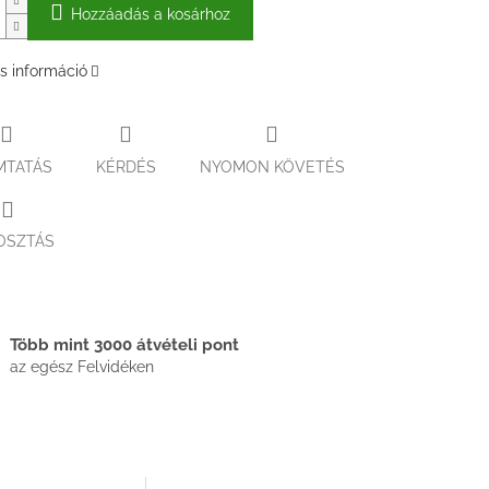
Hozzáadás a kosárhoz
s információ
MTATÁS
KÉRDÉS
NYOMON KÖVETÉS
OSZTÁS
Több mint 3000 átvételi pont
az egész Felvidéken