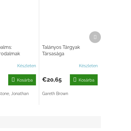
Következő
termék
alms:
Talányos Tárgyak
irodalmak
Társasága
Készleten
Készleten
€20,65
Kosárba
Kosárba
stone, Jonathan
Gareth Brown