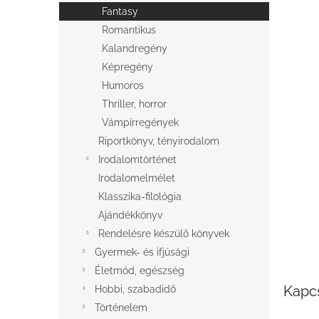
l
Fantasy
Romantikus
Kalandregény
Képregény
Humoros
Thriller, horror
Vámpírregények
Riportkönyv, tényirodalom
Irodalomtörténet
Irodalomelmélet
Klasszika-filológia
Ajándékkönyv
Rendelésre készülő könyvek
Gyermek- és ifjúsági
Életmód, egészség
Kapc
Hobbi, szabadidő
Történelem