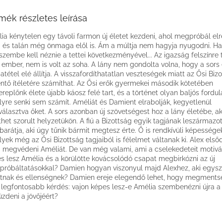
mék részletes leírása
ia kénytelen egy távoli farmon új életet kezdeni, ahol megpróbál elre
g és talán még önmaga elől is. Ám a múltja nem hagyja nyugodni. 
 szembe kell néznie a tettei következményével... Az igazság felszínre 
ember, nem is volt az soha. A lány nem gondolta volna, hogy a sors
atétel elé állítja. A visszafordíthatatlan veszteségek miatt az Ősi Biz
entő ítéletére számíthat. Az Ősi erők gyermekei második kötetében
ereplőnk élete újabb káosz felé tart, és a történet olyan baljós fordul
yre senki sem számít. Améliát és Damient elrabolják, kegyetlenül
választva őket. A sors azonban új szövetségest hoz a lány életébe, ak
thet szorult helyzetükön. A fiú a Bizottság egyik tagjának leszármazot
 barátja, aki úgy tűnik bármit megtesz érte. Ő is rendkívüli képességek
yek még az Ősi Bizottság tagjaiból is félelmet váltanak ki. Alex első
a megvédeni Améliát. De van még valami, ami a cselekedeteit motivál
s lesz Amélia és a körülötte kovácsolódó csapat megbirkózni az új
róbáltatásokkal? Damien hogyan viszonyul majd Alexhez, aki egysze
tnak és ellenségnek? Damien ereje elegendő lehet, hogy megmentse
 legfontosabb kérdés: vajon képes lesz-e Amélia szembenézni újra a 
üzdeni a jövőjéért?