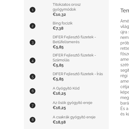
Titokzatos orosz
gyógymódok
Ter
€10,32
Amél
Bing focizik
vilá
€7,38
újra
DIFER Fejlesztő füzetek -
nem 
Betűfelismerés
prób
€5,85
rett
fősz
DIFER Fejlesztő füzetek -
amel
Számolás
szét
€5,85
segí
DIFER Fejlesztő füzetek - Írás
régi
€5,85
amel
célj
A Gyógyító Kód
képe
€16,25
megp
Az ősök gyógyító ereje
bará
€16,25
És a
és k
A csakrák gyógyító ereje
€18,58