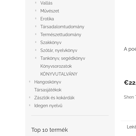
Vallás
Művészet
Erotika
Társadalomtudomány
Természettudomány
Szakkönyv
A po
Szótár, nyelvkönyv
Tankönyv, segédkönyv
Könyvsorozatok
KÖNYVUTALVÁNY
€22
Hangoskönyv
Társasjátékok
Shen 
Zászlók és kokárdák
Idegen nyelvű
Leír
Top 10 termék