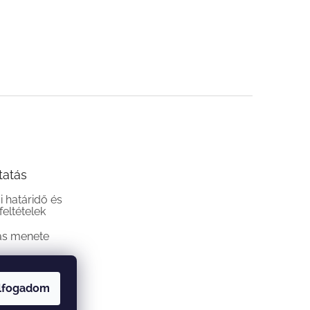
tatás
si határidő és
 feltételek
ás menete
lfogadom