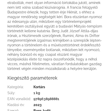
elrabolták, mert olyan információ birtokába jutott, aminek
nem lett volna szabad kiszivárognia. A francia felügyelő
Budapestre érkezik, hogy tetten érje Hiénát, s ehhez a
magyar rendőrség segítségét kéri. Bora elszántan nyomoz
az édesanyja után, miközben egy történelemprojekt
keretében osztályával együtt a budavári Mátyás-templom
történetét kellene kutatnia. Berg Judit József Attila-díjas
írónak, a Hisztimesék szerzőjének, Rumini, Alma és Drifter
megteremtőjének izgalmas krimijében a szereplők lépten-
nyomon a történelem és a művészettörténet érdekfeszítő
tényeibe, eseményeibe botlanak, miközben két nyomozó,
néhány bűnöző és egy csapat elszánt magyar
középiskolás élete tíz napra összefonódik, hogy a néhol
vicces, máshol félelmetes, váratlan fordulatokban gazdag
történet végén minden mozaikdarab a helyére kerüljön.
Kiegészítő paraméterek
Kategória
:
Kortárs
Súly
:
1 kg
EAN vonalkód
:
9789638988881
Kiadási év
:
2023
Szerző
:
Berg Judit