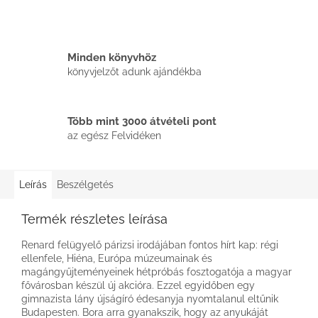
Minden könyvhöz
könyvjelzőt adunk ajándékba
Több mint 3000 átvételi pont
az egész Felvidéken
Leírás
Beszélgetés
Termék részletes leírása
Renard felügyelő párizsi irodájában fontos hírt kap: régi
ellenfele, Hiéna, Európa múzeumainak és
magángyűjteményeinek hétpróbás fosztogatója a magyar
fővárosban készül új akcióra. Ezzel egyidőben egy
gimnazista lány újságíró édesanyja nyomtalanul eltűnik
Budapesten. Bora arra gyanakszik, hogy az anyukáját