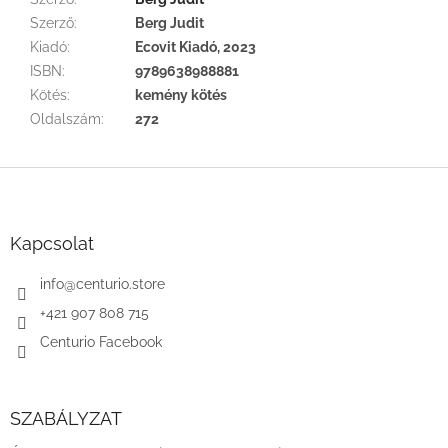
Szerző
:
Berg Judit
Kiadó
:
Ecovit Kiadó, 2023
ISBN
:
9789638988881
Kötés
:
kemény kötés
Oldalszám
:
272
L
á
b
l
Kapcsolat
é
c
info
@
centurio.store
+421 907 808 715
Centurio Facebook
SZABÁLYZAT