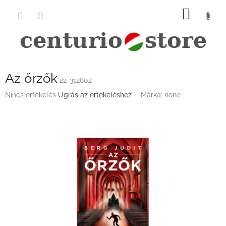
Ugrás
KOSÁ
a
fő
tartalomhoz
Az őrzők
22-312802
A
Nincs értékelés
Ugrás az értékeléshez
Márka:
none
termék
átlagos
értékelése
5-
ből
0,0
csillag.