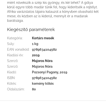
miért növekszik a szép kis gyöngy, és kié lehet? A gólya
körül egyre több madár tűnik fel, hogy kiderítsék a rejtélyt.
Afrika varázslatos tájaira kalauzol a könyvben olvasható két
mese, és közben az is kiderül, mennyit ér a madarak
barátsága.
Kiegészítő paraméterek
Kategória
:
Kortárs mesék
Súly
:
1 kg
EAN vonalkód
:
9789634104582
Kiadási év
:
2019
Szerző
:
Majoros Nóra
Szerző
:
Majoros Nóra
Kiadó
:
Pozsonyi Pagony, 2019
ISBN
:
9789634104582
Kötés
:
kemény kötés
Oldalszám
:
80
L