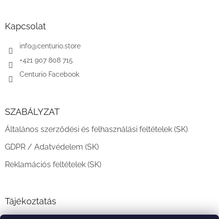
á
b
l
Kapcsolat
é
c
info
@
centurio.store
+421 907 808 715
Centurio Facebook
SZABÁLYZAT
Általános szerződési és felhasználási feltételek (SK)
GDPR / Adatvédelem (SK)
Reklamációs feltételek (SK)
Tájékoztatás
Teljesítési határidő és szállítási feltételek