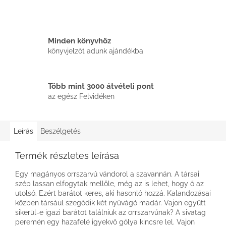
Minden könyvhöz
könyvjelzőt adunk ajándékba
Több mint 3000 átvételi pont
az egész Felvidéken
Leírás
Beszélgetés
Termék részletes leírása
Egy magányos orrszarvú vándorol a szavannán. A társai
szép lassan elfogytak mellőle, még az is lehet, hogy ő az
utolsó. Ezért barátot keres, aki hasonló hozzá. Kalandozásai
közben társául szegődik két nyűvágó madár. Vajon együtt
sikerül-e igazi barátot találniuk az orrszarvúnak? A sivatag
peremén egy hazafelé igyekvő gólya kincsre lel. Vajon