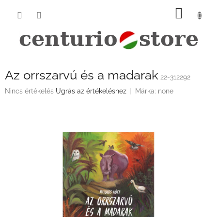
Ugrás
KOSÁ
a
fő
tartalomhoz
Az orrszarvú és a madarak
22-312292
A
Nincs értékelés
Ugrás az értékeléshez
Márka:
none
termék
átlagos
értékelése
5-
ből
0,0
csillag.