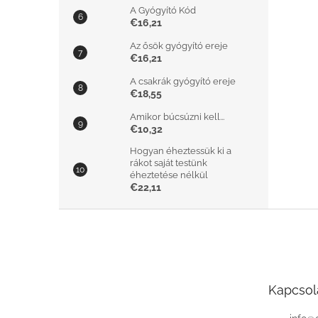
A Gyógyító Kód
€16,21
Az ősök gyógyító ereje
€16,21
A csakrák gyógyító ereje
€18,55
Amikor búcsúzni kell...
€10,32
Hogyan éheztessük ki a
rákot saját testünk
éheztetése nélkül
€22,11
L
á
b
l
é
Kapcsol
c