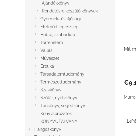
Ajándékkönyv
Rendelésre készülő könyvek
Gyermek- és ifjúsági
Életmód, egészség
Hobbi, szabadidő
Történelem
Mit m
Vallás
Művészet
Erotika
Társadalomtudomány
€9,
Természettudomány
Szakkönyv
Murro
Szótár, nyelvkönyv
Tankönyv, segédkönyv
Könyvsorozatok
Leír
KÖNYVUTALVÁNY
Hangoskönyv