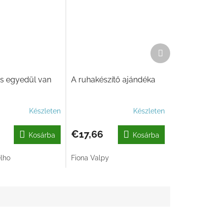
Következő
termék
s egyedül van
A ruhakészítő ajándéka
Készleten
Készleten
€17,66
Kosárba
Kosárba
lho
Fiona Valpy