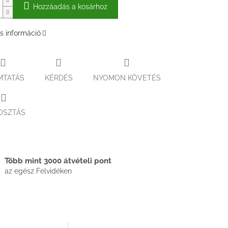
Hozzáadás a kosárhoz
s információ
MTATÁS
KÉRDÉS
NYOMON KÖVETÉS
OSZTÁS
Több mint 3000 átvételi pont
az egész Felvidéken