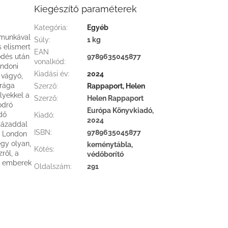
Kiegészítő paraméterek
Kategória
:
Egyéb
g munkával
Súly
:
1 kg
 elismert
EAN
ödés után
9789635045877
vonalkód
:
ondoni
Kiadási év
:
2024
 vágyó,
drága
Szerző
:
Rappaport, Helen
lyekkel a
Szerző
:
Helen Rappaport
odró
Európa Könyvkiadó,
edő
Kiadó
:
2024
zázaddal
ISBN
:
9789635045877
ű London
egy olyan,
keménytábla,
Kötés
:
ről, a
védőborító
rt emberek
Oldalszám
:
291