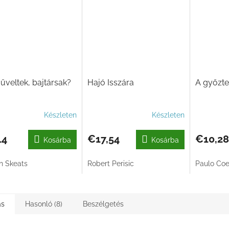
űveltek, bajtársak?
Hajó Isszára
A győzte
Készleten
Készleten
14
€17,54
€10,28
Kosárba
Kosárba
n Skeats
Robert Perisic
Paulo Coe
ás
Hasonló (8)
Beszélgetés