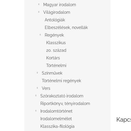
l
Magyar irodalom
Világirodalom
Antológiák
Elbeszélések, novellák
Regények
Klasszikus
20. század
Kortárs
Történelmi
Színművek
Történelmi regények
Vers
Szórakoztató irodalom
Riportkönyv, tényirodalom
Irodalomtörténet
Kapc
Irodalomelmélet
Klasszika-filológia