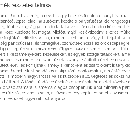
mék részletes leírása
me Rachel, aki még a nevét is egy híres és fiatalon elhunyt francia
észnőtől lopta, piaci halsütőként kezdte a pályafutását, de rengete
ég több hazugsággal, fondorlattal a viktoriánus London közismert és
jai közé küzdötte fel magát. Mielőtt majd' két évtizednyi sikeres műk
e fogták és elítélték volna, mindent elért, amire vágyott: feljutott a l
ségipar csúcsára, és tömegével özönlöttek hozzá az örök szépségre
ag és legfőképpen hiszékeny hölgyek, akiknek semmi sem volt túl 
ért a készítményekért, kezelésekért és egyéb szolgáltatásokért, ame
ményes és mindenre elszánt üzletasszony csábította őket. Ennek a s
ületű élet- és korrajznak, amely a kerítőként és zsarolóként is tényk
me Rachel ellentmondásos alakja körül bontakozik ki, a másfél évs
őtti, a modern nagyvárossá válás küszöbén álló, végletes és sokszín
 a hátterét. A főhős tündöklésének és bukásának történetét követve 
i olvasó számára is ismerős világba csöppenünk, ahol minden a pénz
erésről szól, és ahol a sajtó, a közvélemény képtelen betelni az isme
elmi és üzleti ügyeivel, botrányaival.