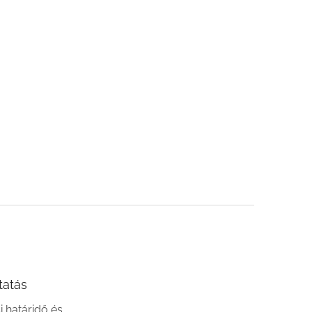
tatás
si határidő és