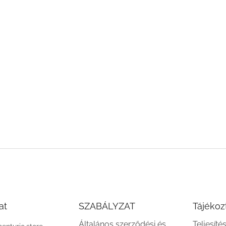
at
SZABÁLYZAT
Tájékoz
Általános szerződési és
Teljesíté