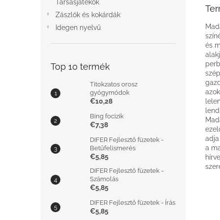
Társasjátékok
Ter
Zászlók és kokárdák
Mada
Idegen nyelvű
szín
és m
alak
perb
Top 10 termék
szép
gazd
Titokzatos orosz
azok
gyógymódok
€10,28
lele
lend
Bing focizik
Mada
€7,38
ezel
adja
DIFER Fejlesztő füzetek -
a ma
Betűfelismerés
€5,85
hírv
szer
DIFER Fejlesztő füzetek -
Számolás
€5,85
DIFER Fejlesztő füzetek - Írás
€5,85