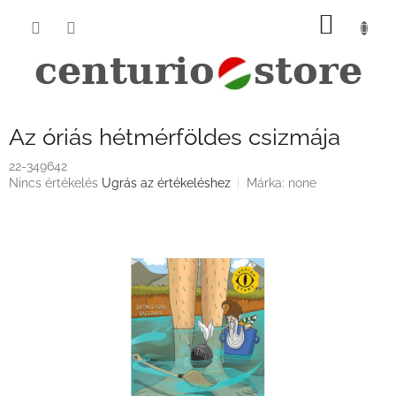
Ugrás
KOSÁ
a
fő
tartalomhoz
Az óriás hétmérföldes csizmája
22-349642
A
Nincs értékelés
Ugrás az értékeléshez
Márka:
none
termék
átlagos
értékelése
5-
ből
0,0
csillag.