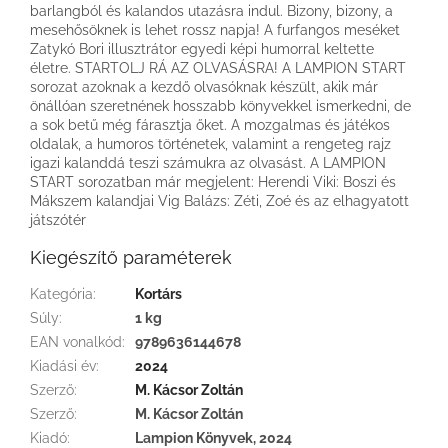
barlangból és kalandos utazásra indul. Bizony, bizony, a
mesehősöknek is lehet rossz napja! A furfangos meséket
Zatykó Bori illusztrátor egyedi képi humorral keltette
életre. STARTOLJ RÁ AZ OLVASÁSRA! A LAMPION START
sorozat azoknak a kezdő olvasóknak készült, akik már
önállóan szeretnének hosszabb könyvekkel ismerkedni, de
a sok betű még fárasztja őket. A mozgalmas és játékos
oldalak, a humoros történetek, valamint a rengeteg rajz
igazi kalanddá teszi számukra az olvasást. A LAMPION
START sorozatban már megjelent: Herendi Viki: Boszi és
Mákszem kalandjai Vig Balázs: Zéti, Zoé és az elhagyatott
játszótér
Kiegészítő paraméterek
Kategória
:
Kortárs
Súly
:
1 kg
EAN vonalkód
:
9789636144678
Kiadási év
:
2024
Szerző
:
M. Kácsor Zoltán
Szerző
:
M. Kácsor Zoltán
Kiadó
:
Lampion Könyvek, 2024