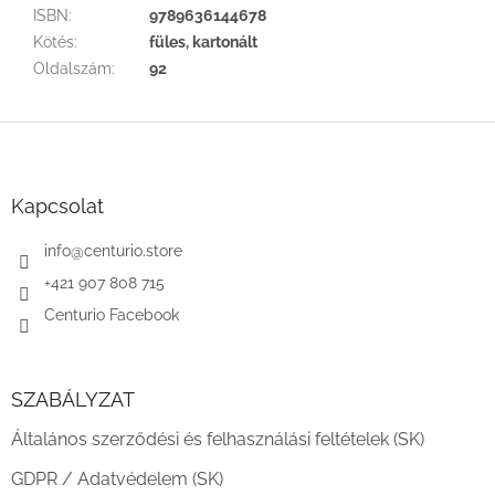
ISBN
:
9789636144678
Kötés
:
füles, kartonált
Oldalszám
:
92
L
á
b
l
Kapcsolat
é
c
info
@
centurio.store
+421 907 808 715
Centurio Facebook
SZABÁLYZAT
Általános szerződési és felhasználási feltételek (SK)
GDPR / Adatvédelem (SK)