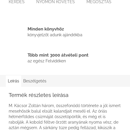
KÉRDÉS
NYOMON KÖVETÉS
MEGOSZTÁS
Minden könyvhöz
könyvjelzőt adunk ajándékba
Több mint 3000 átvételi pont
az egész Felvidéken
Leírás
Beszélgetés
Termék részletes leírása
M. Kácsor Zoltán három, összefonódó története a jól ismert
mesehősök balul elsült kalandjait meséli el. Az óriás
hétmérföldes csizmáját összetöpörítik, és még el is
rabolják. A kobold féltve őrzött aranyának nyoma vész, de
aztán mégsem. A sárkány tüze pedig fellázad, kikúszik a