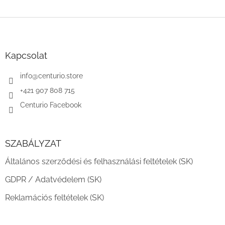
L
á
b
l
Kapcsolat
é
c
info
@
centurio.store
+421 907 808 715
Centurio Facebook
SZABÁLYZAT
Általános szerződési és felhasználási feltételek (SK)
GDPR / Adatvédelem (SK)
Reklamációs feltételek (SK)