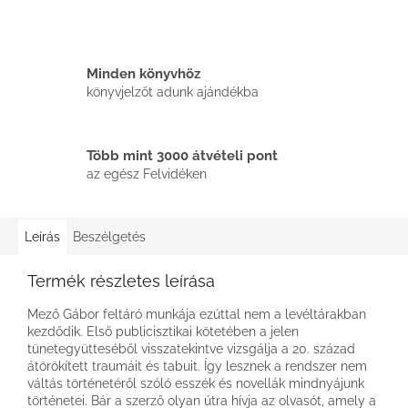
Minden könyvhöz
könyvjelzőt adunk ajándékba
Több mint 3000 átvételi pont
az egész Felvidéken
Leírás
Beszélgetés
Termék részletes leírása
Mező Gábor feltáró munkája ezúttal nem a levéltárakban
kezdődik. Első publicisztikai kötetében a jelen
tünetegyütteséből visszatekintve vizsgálja a 20. század
átörökített traumáit és tabuit. Így lesznek a rendszer nem
váltás történetéről szóló esszék és novellák mindnyájunk
történetei. Bár a szerző olyan útra hívja az olvasót, amely a