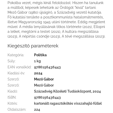
Pokolba vezet, mégis kínál feloldozást. Hiszen ha tanulunk
a múltból, képesek lehetünk az Ördögöt "kívül" tartani.
Mező Gábor (1980) újságíró, a Századvég vezető kutatója.
Fő kutatási területe a posztkommunista hatalomátmentés,
illetve Magyarország 1945 utáni története. Eddig megjelent
művei: A média lenyúlásának titkos története (2021), Ellopni
a lelket, megtörni a testet (2021), A kultúra megszállása
(2023), A népirtás csöndje (2023), A tévé megszállása (2023).
Kiegészítő paraméterek
Kategória
:
Politika
Súly
:
1 kg
EAN vonalkód
:
9786156436443
Kiadási év
:
2024
Szerző
:
Mező Gábor
Szerző
:
Mező Gábor
Kiadó
:
Századvég Közéleti Tudásközpont, 2024
ISBN
:
9786156436443
Kötés
:
kartonált ragasztókötés visszahajló füllel
Oldalszám
:
224