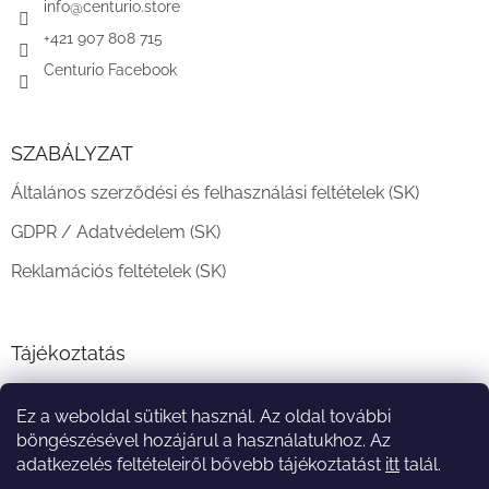
c
info
@
centurio.store
+421 907 808 715
Centurio Facebook
SZABÁLYZAT
Általános szerződési és felhasználási feltételek (SK)
GDPR / Adatvédelem (SK)
Reklamációs feltételek (SK)
Tájékoztatás
Teljesítési határidő és szállítási feltételek
Ez a weboldal sütiket használ. Az oldal további
A vásárlás menete
böngészésével hozájárul a használatukhoz. Az
adatkezelés feltételeiről bővebb tájékoztatást
itt
talál.