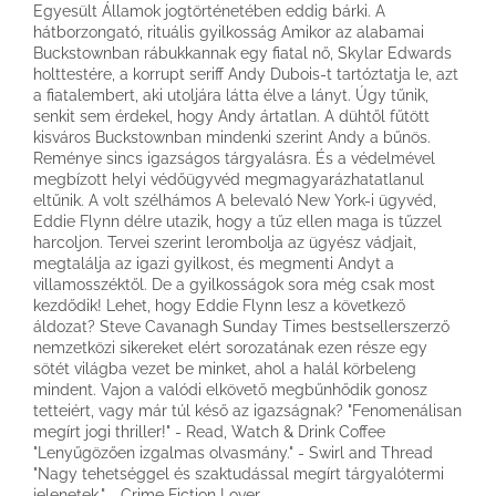
Egyesült Államok jogtörténetében eddig bárki. A
hátborzongató, rituális gyilkosság Amikor az alabamai
Buckstownban rábukkannak egy fiatal nő, Skylar Edwards
holttestére, a korrupt seriff Andy Dubois-t tartóztatja le, azt
a fiatalembert, aki utoljára látta élve a lányt. Úgy tűnik,
senkit sem érdekel, hogy Andy ártatlan. A dühtől fűtött
kisváros Buckstownban mindenki szerint Andy a bűnös.
Reménye sincs igazságos tárgyalásra. És a védelmével
megbízott helyi védőügyvéd megmagyarázhatatlanul
eltűnik. A volt szélhámos A belevaló New York-i ügyvéd,
Eddie Flynn délre utazik, hogy a tűz ellen maga is tűzzel
harcoljon. Tervei szerint lerombolja az ügyész vádjait,
megtalálja az igazi gyilkost, és megmenti Andyt a
villamosszéktől. De a gyilkosságok sora még csak most
kezdődik! Lehet, hogy Eddie Flynn lesz a következő
áldozat? Steve Cavanagh Sunday Times bestsellerszerző
nemzetközi sikereket elért sorozatának ezen része egy
sötét világba vezet be minket, ahol a halál körbeleng
mindent. Vajon a valódi elkövető megbűnhődik gonosz
tetteiért, vagy már túl késő az igazságnak? "Fenomenálisan
megírt jogi thriller!" - Read, Watch & Drink Coffee
"Lenyűgözően izgalmas olvasmány." - Swirl and Thread
"Nagy tehetséggel és szaktudással megírt tárgyalótermi
jelenetek." - Crime Fiction Lover