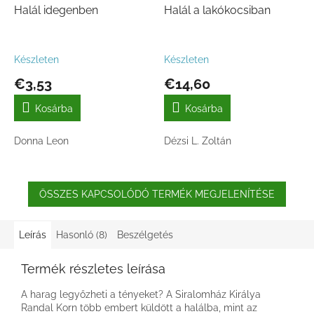
Halál idegenben
Halál a lakókocsiban
Készleten
Készleten
€3,53
€14,60
Kosárba
Kosárba
Donna Leon
Dézsi L. Zoltán
ÖSSZES KAPCSOLÓDÓ TERMÉK MEGJELENÍTÉSE
Leírás
Hasonló (8)
Beszélgetés
Termék részletes leírása
A harag legyőzheti a tényeket? A Siralomház Királya
Randal Korn több embert küldött a halálba, mint az