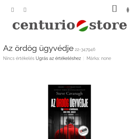
Ugrás
KOSÁ
a
fő
tartalomhoz
Az ördög ügyvédje
22-347946
A
Nincs értékelés
Ugrás az értékeléshez
Márka:
none
termék
átlagos
értékelése
5-
ből
0,0
csillag.