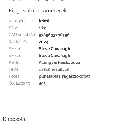
Kiegészítő paraméterek
Kategória
:
Krimi
Súly
:
1 kg
EAN vonalkód
:
9789635708796
Kiadási év
:
2024
Szerző
:
Steve Cavanagh
Szerző
:
Steve Cavanagh
Kiadó
:
Álomgyár Kiadó, 2024
ISBN
:
9789635708796
Kötés
:
puhatáblás, ragasztókötött
Oldalszám
:
495
L
á
b
l
Kapcsolat
é