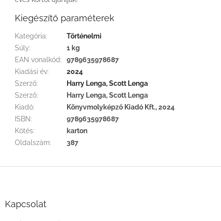
Kiegészítő paraméterek
Kategória
:
Történelmi
Súly
:
1 kg
EAN vonalkód
:
9789635978687
Kiadási év
:
2024
Szerző
:
Harry Lenga, Scott Lenga
Szerző
:
Harry Lenga, Scott Lenga
Kiadó
:
Könyvmolyképző Kiadó Kft., 2024
ISBN
:
9789635978687
Kötés
:
karton
Oldalszám
:
387
L
á
b
l
Kapcsolat
é