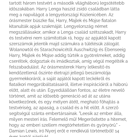
tartott három testvért a második világháború legsötétebb
időszakában. Harry Lenga haszid zsidó családban látta
meg a napvilágot a lengyelországi Kozienicében. Az
órásmester büszke fiai, Harry, Majlek és Mojse fiatalon
kitanulták apjuk szakmáját. Lengyelország német
megszállásakor, amikor a Lenga család szétszakadt, Harry
és testvérei nem számítottak rá, hogy az apjuktól kapott
szerszámok jelentik majd számukra a túlélésük zálogát.
Wolanowtól és Starachowicétől Auschwitzig és Ebenseeig
Harry, Majlek és Mojse addig tűrték a gyötrelmeket, addig
cseréltek, dolgoztak és imádkoztak, amíg végül megélték a
felszabadulást. Az órásmesterek Harry lelkesítő és
kendőzetlenül őszinte életrajzi jellegű beszámolója
gyermekkoráról, a saját apjától kapott leckékről és
fiatalkori megpróbáltatásairól, illetve inspirációiról a háború
előtt, alatt és után. Egyedülállóan fontos, az életre nevelő
történet, amit az idősebb generáció ad át az utána
következőnek, és egy mélyen átélt, megható főhajtás a
testvériség, az apaság, a család és a hit előtt. A szerző
segítségül szánta embertársainak. "Leesik az ember álla,
milyen mesteri írás. Felemelő mű! Megerősítette a hitemet,
hogy az emberi szellem megtörhetetlen és gyönyörű." -
Damian Lewis, író Nyerj erőt e rendkívüli történetből! 14
éves kortól ajánljuk!