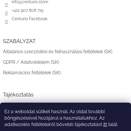
c
info
@
centurio.store
+421 907 808 715
Centurio Facebook
SZABÁLYZAT
Általános szerződési és felhasználási feltételek (SK)
GDPR / Adatvédelem (SK)
Reklamációs feltételek (SK)
Tájékoztatás
Teljesítési határidő és szállítási feltételek
Ez a weboldal sütiket használ. Az oldal további
A vásárlás menete
böngészésével hozájárul a használatukhoz. Az
adatkezelés feltételeiről bővebb tájékoztatást
itt
talál.