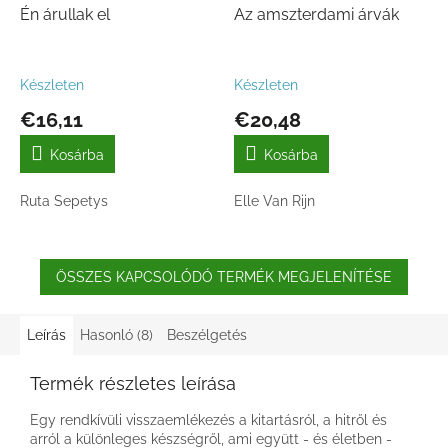
Én árullak el
Az amszterdami árvák
Készleten
Készleten
€16,11
€20,48
Kosárba
Kosárba
Ruta Sepetys
Elle Van Rijn
ÖSSZES KAPCSOLÓDÓ TERMÉK MEGJELENÍTÉSE
Leírás
Hasonló (8)
Beszélgetés
Termék részletes leírása
Egy rendkívüli visszaemlékezés a kitartásról, a hitről és
arról a különleges készségről, ami együtt - és életben -