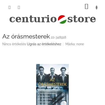
Ugrás
KOSÁ
a
fő
tartalomhoz
Az órásmesterek
22-348918
A
Nincs értékelés
Ugrás az értékeléshez
Márka:
none
termék
átlagos
értékelése
5-
ből
0,0
csillag.