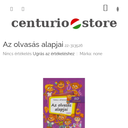
Ugrás
KOSÁ
a
fő
tartalomhoz
Az olvasás alapjai
22-313526
A
Nincs értékelés
Ugrás az értékeléshez
Márka:
none
termék
átlagos
értékelése
5-
ből
0,0
csillag.