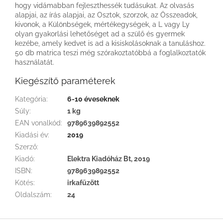
hogy vidámabban fejleszthessék tudásukat. Az olvasás
alapjai, az írás alapjai, az Osztok, szorzok, az Összeadok,
kivonok, a Különbségek, mértékegységek, a L vagy Ly
olyan gyakorlási lehetőséget ad a szülő és gyermek
kezébe, amely kedvet is ad a kisiskolásoknak a tanuláshoz.
50 db matrica teszi még szórakoztatóbbá a foglalkoztatók
használatát.
Kiegészítő paraméterek
Kategória
:
6-10 éveseknek
Súly
:
1 kg
EAN vonalkód
:
9789639892552
Kiadási év
:
2019
Szerző
:
Kiadó
:
Elektra Kiadóház Bt, 2019
ISBN
:
9789639892552
Kötés
:
irkafűzött
Oldalszám
:
24