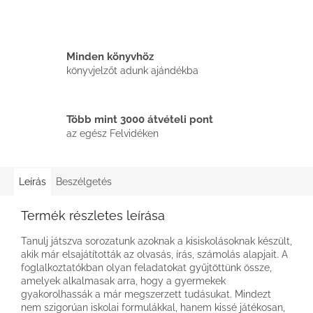
Minden könyvhöz
könyvjelzőt adunk ajándékba
Több mint 3000 átvételi pont
az egész Felvidéken
Leírás
Beszélgetés
Termék részletes leírása
Tanulj játszva sorozatunk azoknak a kisiskolásoknak készült,
akik már elsajátították az olvasás, írás, számolás alapjait. A
foglalkoztatókban olyan feladatokat gyűjtöttünk össze,
amelyek alkalmasak arra, hogy a gyermekek
gyakorolhassák a már megszerzett tudásukat. Mindezt
nem szigorúan iskolai formulákkal, hanem kissé játékosan,