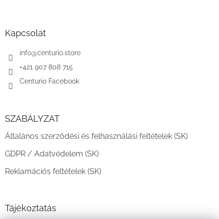
L
á
b
l
Kapcsolat
é
c
info
@
centurio.store
+421 907 808 715
Centurio Facebook
SZABÁLYZAT
Általános szerződési és felhasználási feltételek (SK)
GDPR / Adatvédelem (SK)
Reklamációs feltételek (SK)
Tájékoztatás