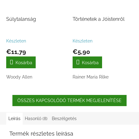
Súlytalanság
Történetek a Jóistenről
Készleten
Készleten
€11,79
€5,90
Kosárba
Kosárba
Woody Allen
Rainer Maria Rilke
ÖSSZES KAPCSOLÓDÓ TERMÉK MEGJELENÍTÉSE
Leírás
Hasonló (8)
Beszélgetés
Termék részletes leírása