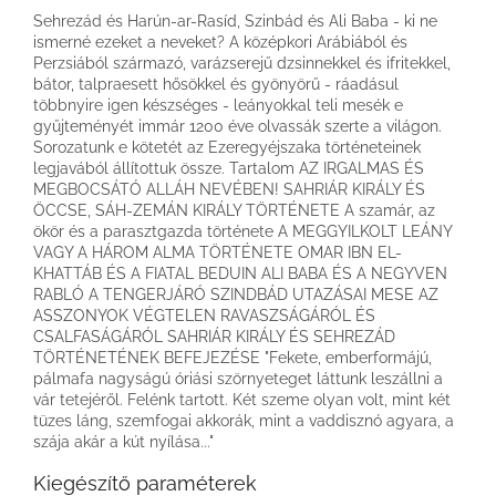
Sehrezád és Harún-ar-Rasíd, Szinbád és Ali Baba - ki ne
ismerné ezeket a neveket? A középkori Arábiából és
Perzsiából származó, varázserejű dzsinnekkel és ifritekkel,
bátor, talpraesett hősökkel és gyönyörű - ráadásul
többnyire igen készséges - leányokkal teli mesék e
gyűjteményét immár 1200 éve olvassák szerte a világon.
Sorozatunk e kötetét az Ezeregyéjszaka történeteinek
legjavából állítottuk össze. Tartalom AZ IRGALMAS ÉS
MEGBOCSÁTÓ ALLÁH NEVÉBEN! SAHRIÁR KIRÁLY ÉS
ÖCCSE, SÁH-ZEMÁN KIRÁLY TÖRTÉNETE A szamár, az
ökör és a parasztgazda története A MEGGYILKOLT LEÁNY
VAGY A HÁROM ALMA TÖRTÉNETE OMAR IBN EL-
KHATTÁB ÉS A FIATAL BEDUIN ALI BABA ÉS A NEGYVEN
RABLÓ A TENGERJÁRÓ SZINDBÁD UTAZÁSAI MESE AZ
ASSZONYOK VÉGTELEN RAVASZSÁGÁRÓL ÉS
CSALFASÁGÁRÓL SAHRIÁR KIRÁLY ÉS SEHREZÁD
TÖRTÉNETÉNEK BEFEJEZÉSE "Fekete, emberformájú,
pálmafa nagyságú óriási szörnyeteget láttunk leszállni a
vár tetejéről. Felénk tartott. Két szeme olyan volt, mint két
tüzes láng, szemfogai akkorák, mint a vaddisznó agyara, a
szája akár a kút nyílása..."
Kiegészítő paraméterek