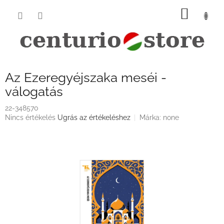
Ugrás
KOSÁ
a
fő
tartalomhoz
Az Ezeregyéjszaka meséi -
válogatás
22-348570
A
Nincs értékelés
Ugrás az értékeléshez
Márka:
none
termék
átlagos
értékelése
5-
ből
0,0
csillag.