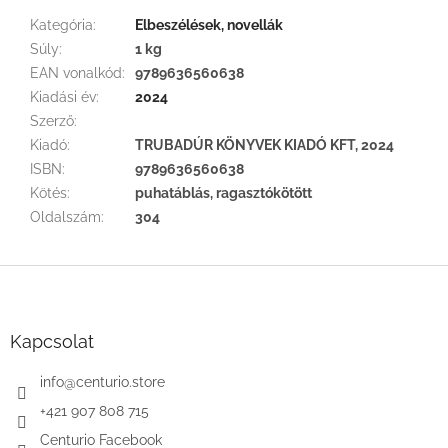
Kategória
:
Elbeszélések, novellák
Súly
:
1 kg
EAN vonalkód
:
9789636560638
Kiadási év
:
2024
Szerző
:
Kiadó
:
TRUBADÚR KÖNYVEK KIADÓ KFT, 2024
ISBN
:
9789636560638
Kötés
:
puhatáblás, ragasztókötött
Oldalszám
:
304
L
á
b
l
Kapcsolat
é
c
info
@
centurio.store
+421 907 808 715
Centurio Facebook