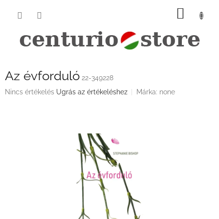
Ugrás
KOSÁ
a
fő
tartalomhoz
Az évforduló
22-349228
A
Nincs értékelés
Ugrás az értékeléshez
Márka:
none
termék
átlagos
értékelése
5-
ből
0,0
csillag.