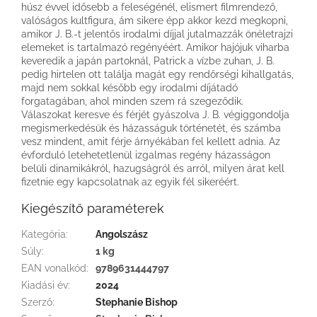
húsz évvel idősebb a feleségénél, elismert filmrendező,
valóságos kultfigura, ám sikere épp akkor kezd megkopni,
amikor J. B.-t jelentős irodalmi díjjal jutalmazzák önéletrajzi
elemeket is tartalmazó regényéért. Amikor hajójuk viharba
keveredik a japán partoknál, Patrick a vízbe zuhan, J. B.
pedig hirtelen ott találja magát egy rendőrségi kihallgatás,
majd nem sokkal később egy irodalmi díjátadó
forgatagában, ahol minden szem rá szegeződik.
Válaszokat keresve és férjét gyászolva J. B. végiggondolja
megismerkedésük és házasságuk történetét, és számba
vesz mindent, amit férje árnyékában fel kellett adnia. Az
évforduló letehetetlenül izgalmas regény házasságon
belüli dinamikákról, hazugságról és arról, milyen árat kell
fizetnie egy kapcsolatnak az egyik fél sikeréért.
Kiegészítő paraméterek
Kategória
:
Angolszász
Súly
:
1 kg
EAN vonalkód
:
9789631444797
Kiadási év
:
2024
Szerző
:
Stephanie Bishop