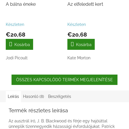
A bálna éneke
Az elfeledett kert
Készleten
Készleten
€20,68
€20,68
Kosárba
Kosárba
Jodi Picoult
Kate Morton
ÖSSZES KAPCSOLÓDÓ TERMÉK MEGJELENÍTÉSE
Leírás
Hasonló (8)
Beszélgetés
Termék részletes leírása
Az ausztrál író, J. B. Blackwood és férje egy hajóúttal
ünneplik tizennegyedik házassági évfordulójukat. Patrick