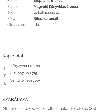
Szerző
:
Stephanie Bishop
Kiadó
:
Magvető Könyvkiadó, 2024
ISBN
:
9789631444797
Kötés
:
füles, kartonált
Oldalszám
:
384
L
á
b
l
Kapcsolat
é
c
info
@
centurio.store
+421 907 808 715
Centurio Facebook
SZABÁLYZAT
Általános szerződési és felhasználási feltételek (SK)