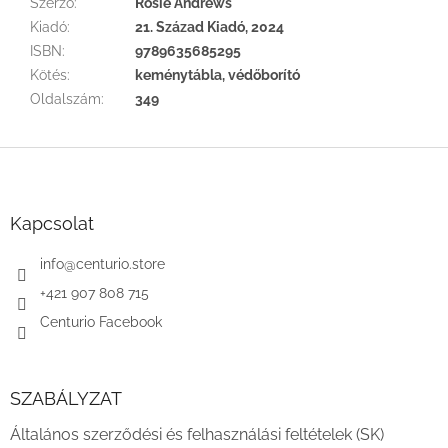
Szerző
:
Rosie Andrews
Kiadó
:
21. Század Kiadó, 2024
ISBN
:
9789635685295
Kötés
:
keménytábla, védőborító
Oldalszám
:
349
L
á
b
l
Kapcsolat
é
c
info
@
centurio.store
+421 907 808 715
Centurio Facebook
SZABÁLYZAT
Általános szerződési és felhasználási feltételek (SK)