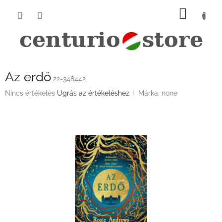
Ugrás
KOSÁ
a
fő
tartalomhoz
Az erdő
22-348442
A
Nincs értékelés
Ugrás az értékeléshez
Márka:
none
termék
átlagos
értékelése
5-
ből
0,0
csillag.