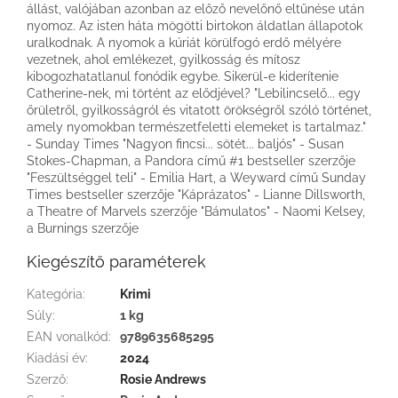
állást, valójában azonban az előző nevelőnő eltűnése után
nyomoz. Az isten háta mögötti birtokon áldatlan állapotok
uralkodnak. A nyomok a kúriát körülfogó erdő mélyére
vezetnek, ahol emlékezet, gyilkosság és mítosz
kibogozhatatlanul fonódik egybe. Sikerül-e kiderítenie
Catherine-nek, mi történt az elődjével? "Lebilincselő... egy
őrületről, gyilkosságról és vitatott örökségről szóló történet,
amely nyomokban természetfeletti elemeket is tartalmaz."
- Sunday Times "Nagyon fincsi... sötét... baljós" - Susan
Stokes-Chapman, a Pandora című #1 bestseller szerzője
"Feszültséggel teli" - Emilia Hart, a Weyward című Sunday
Times bestseller szerzője "Káprázatos" - Lianne Dillsworth,
a Theatre of Marvels szerzője "Bámulatos" - Naomi Kelsey,
a Burnings szerzője
Kiegészítő paraméterek
Kategória
:
Krimi
Súly
:
1 kg
EAN vonalkód
:
9789635685295
Kiadási év
:
2024
Szerző
:
Rosie Andrews