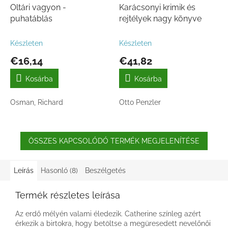
Oltári vagyon -
Karácsonyi krimik és
puhatáblás
rejtélyek nagy könyve
Készleten
Készleten
€16,14
€41,82
Kosárba
Kosárba
Osman, Richard
Otto Penzler
ÖSSZES KAPCSOLÓDÓ TERMÉK MEGJELENÍTÉSE
Leírás
Hasonló (8)
Beszélgetés
Termék részletes leírása
Az erdő mélyén valami éledezik. Catherine színleg azért
érkezik a birtokra, hogy betöltse a megüresedett nevelőnői