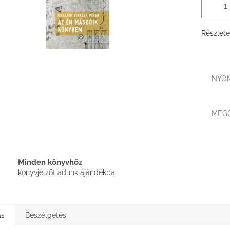
Részlete
NYO
MEG
Minden könyvhöz
könyvjelzőt adunk ajándékba
ás
Beszélgetés