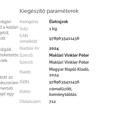
Kiegészítő paraméterek
olgári
Kategória
:
Életrajzok
d a kádári
Súly
:
1 kg
étől,
EAN
ött
9789635411436
vonalkód
:
Kiadási év
:
2024
olgált.
tekintette.
Szerző
:
Maklári Vinkler Péter
-nek
Szerző
:
Maklári Vinkler Péter
Magyar Napló Kiadó,
Kiadó
:
2024
tott az
ISBN
:
9789635411436
aikszerűen
merteti
cérnafűzött,
Kötés
:
majd egy
keménytáblás
Oldalszám
:
712