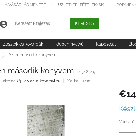
A VÁSÁRLÁS MENETE
ÜZLETI FELTÉTELEK (SK)
PODMIEN
KERESÉS
Zászlók és kokárdák
Idegen nyelvű
Kapcsolat
Blo
Az én második könyvem
én második könyvem
22-348249
rtékelés
Ugrás az értékeléshez
Márka:
none
€14
ése
Egységá
Készl
Várható 