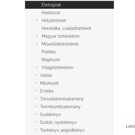
l
Életrajzok
Hadászat
Helytörténet
Heraldika, családtörténet
Magyar történelem
Művelődéstörténet
Politika
Régészet
Világtörténelem
Vallás
Művészet
Erotika
Társadalomtudomány
Természettudomány
Szakkönyv
Szótár, nyelvkönyv
Leír
Tankönyv, segédkönyv