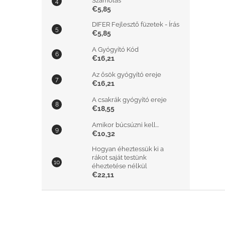
Számolás
€5,85
DIFER Fejlesztő füzetek - Írás
€5,85
A Gyógyító Kód
€16,21
Az ősök gyógyító ereje
€16,21
A csakrák gyógyító ereje
€18,55
Amikor búcsúzni kell...
€10,32
Hogyan éheztessük ki a
rákot saját testünk
éheztetése nélkül
€22,11
L
á
b