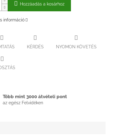
Hozzáadás a kosárhoz
s információ
MTATÁS
KÉRDÉS
NYOMON KÖVETÉS
OSZTÁS
Több mint 3000 átvételi pont
az egész Felvidéken