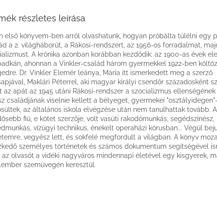
mék részletes leírása
n első könyvem-ben arról olvashatunk, hogyan próbálta túlélni egy p
ád a 2. világháborút, a Rákosi-rendszert, az 1956-os forradalmat, maj
ializmust. A krónika azonban korábban kezdődik: az 1900-as évek elej
adkán, ahonnan a Vinkler-család három gyermekkel 1922-ben költöz
edre. Dr. Vinkler Elemér leánya, Mária itt ismerkedett meg a szerző
apjával, Maklári Péterrel, aki magyar királyi csendőr századosként sz
t az apát az 1945 utáni Rákosi-rendszer a szocializmus ellenségének 
z családjának viselnie kellett a bélyeget, gyermekei "osztályidegen"
sültek, az általános iskola elvégzése után nem tanulhattak tovább. A
dősebb fiú, e kötet szerzője, volt vasúti rakodómunkás, segédszínész,
dmunkás, vízügyi technikus, énekelt operaházi kórusban... Végül beju
temre, vegyész lett, és sokfelé megfordult a világban. A könyv moz
szkedő személyes történetek és számos dokumentum segítségével is
az olvasót a vidéki nagyváros mindennapi életével egy kisgyerek, 
alember szemüvegén keresztül.