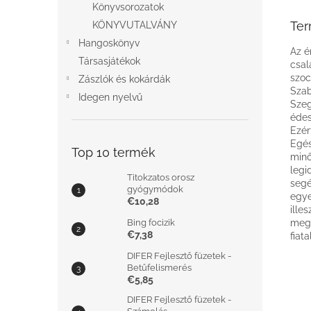
Könyvsorozatok
Ter
KÖNYVUTALVÁNY
Hangoskönyv
Az é
Társasjátékok
csal
szoc
Zászlók és kokárdák
Szab
Idegen nyelvű
Szeg
édes
Ezér
Egés
Top 10 termék
minő
legi
Titokzatos orosz
segé
gyógymódok
egye
€10,28
ille
Bing focizik
meg 
€7,38
fiat
DIFER Fejlesztő füzetek -
Betűfelismerés
€5,85
DIFER Fejlesztő füzetek -