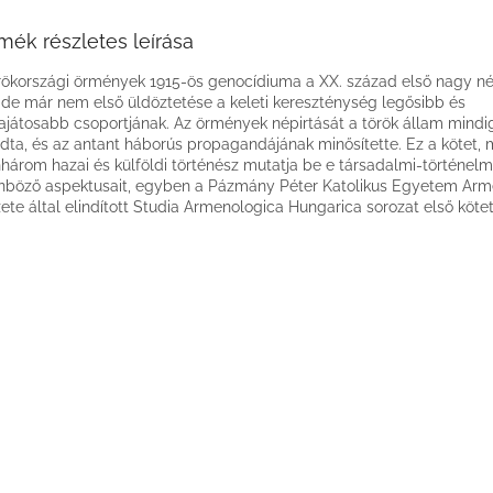
mék részletes leírása
rökországi örmények 1915-ös genocídiuma a XX. század első nagy né
, de már nem első üldöztetése a keleti kereszténység legősibb és
ajátosabb csoportjának. Az örmények népirtását a török állam mindig
dta, és az antant háborús propagandájának minősítette. Ez a kötet,
nhárom hazai és külföldi történész mutatja be e társadalmi-történel
nböző aspektusait, egyben a Pázmány Péter Katolikus Egyetem Arm
zete által elindított Studia Armenologica Hungarica sorozat első kötet