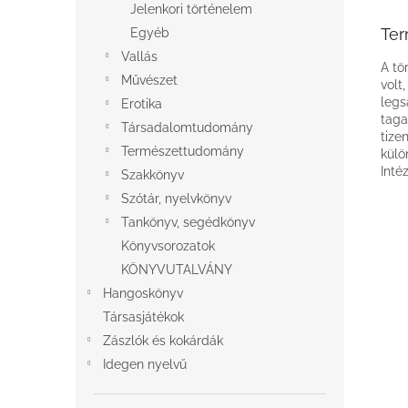
Jelenkori történelem
Ter
Egyéb
Vallás
A tö
Művészet
volt
legs
Erotika
taga
Társadalomtudomány
tize
Természettudomány
külö
Inté
Szakkönyv
Szótár, nyelvkönyv
Tankönyv, segédkönyv
Könyvsorozatok
KÖNYVUTALVÁNY
Hangoskönyv
Társasjátékok
Zászlók és kokárdák
Idegen nyelvű