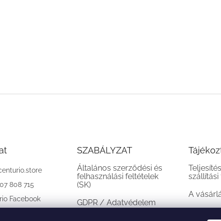
at
SZABÁLYZAT
Tájékoz
Általános szerződési és
Teljesíté
centurio.store
felhasználási feltételek
szállítási
(SK)
907 808 715
A vásárl
rio Facebook
GDPR / Adatvédelem
(SK)