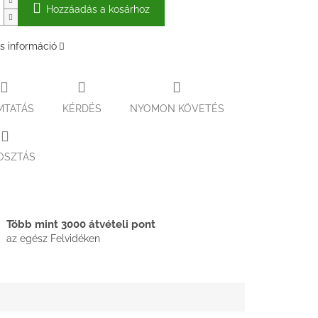
Hozzáadás a kosárhoz
s információ
MTATÁS
KÉRDÉS
NYOMON KÖVETÉS
OSZTÁS
Több mint 3000 átvételi pont
az egész Felvidéken