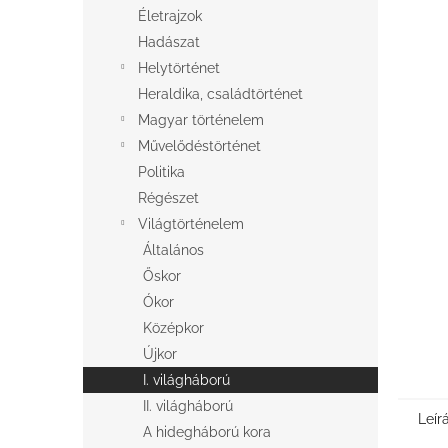
l
Életrajzok
Hadászat
Helytörténet
Heraldika, családtörténet
Magyar történelem
Művelődéstörténet
Politika
Régészet
Világtörténelem
Általános
Őskor
Ókor
Középkor
Újkor
I. világháború
II. világháború
Leír
A hidegháború kora