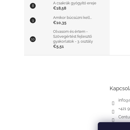
A csakrák gyógyító ereje
€18,58
Amikor búcsúzni kell...
€10,35
Olvasom és értem -
Szövegértést fejlesztő
gyakorlatok - 3. osztály
€5,51
L
á
b
l
é
Kapcsol
c
info
@
+421 
Centu