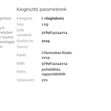
Kiegészítő paraméterek
pirtása
Kategória
:
I. világháború
Súly
:
1 kg
 is
EAN
 melyben
9789634144014
vonalkód
:
mi trauma
Kiadási év
:
2019
enológiai
e.
Szerző
:
L'Harmattan Kiadó,
Kiadó
:
2019
ISBN
:
9789634144014
puhatáblás,
Kötés
:
ragasztókötött
Oldalszám
:
270