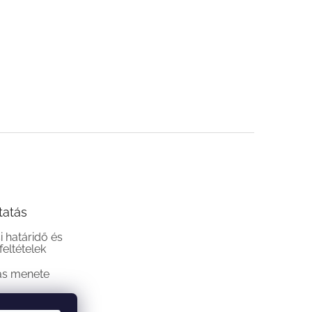
tatás
si határidő és
 feltételek
ás menete