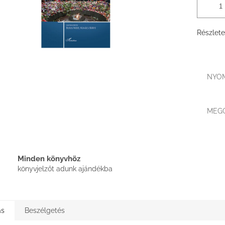
Részlete
NYO
MEG
Minden könyvhöz
könyvjelzőt adunk ajándékba
ás
Beszélgetés