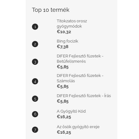
Top 10 termék
Titokzatos orosz
gyógymódok
€10,32
Bing focizik
€7,38
DIFER Fejlesztő füzetek -
Betűfelismerés
€5,85
DIFER Fejlesztő füzetek -
Számolás
€5,85
DIFER Fejlesztő füzetek - Írás
€5,85
A Gyógyító Kód
€16,25
Az ősök gyógyító ereje
€16,25