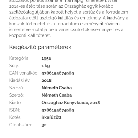
áldozatok pontos száma a mai napig ismeretlen. A tér
2014-es átépítése során az Országház egyik korábbi
szellőzőalagútjában kapott helyet a sortűz és a forradalom
áldozatai előtt tisztelgő kiállítás és emlékhely. A kiadvány a
korszak történetét és a forradalom eseményeit röviden
ismertetve mutatja be a véres csütörtök eseményeit és a
központi kiállítóteret.
Kiegészítő paraméterek
Kategória
:
1956
Súly
:
1 kg
EAN vonalkód
:
9786155674969
Kiadási év
:
2018
Szerző
:
Németh Csaba
Szerző
:
Németh Csaba
Kiadó
:
Országház Könyvkiadó, 2018
ISBN
:
9786155674969
Kötés
:
irkafűzött
Oldalszám
:
32