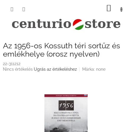
Ugrás
KOSÁ
a
fő
tartalomhoz
Az 1956-os Kossuth téri sortűz és
emlékhelye (orosz nyelven)
22-311212
A
Nincs értékelés
Ugrás az értékeléshez
Márka:
none
termék
átlagos
értékelése
5-
ből
0,0
csillag.