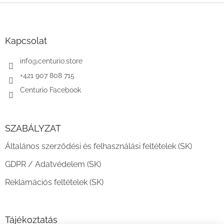
L
á
b
l
Kapcsolat
é
c
info
@
centurio.store
+421 907 808 715
Centurio Facebook
SZABÁLYZAT
Általános szerződési és felhasználási feltételek (SK)
GDPR / Adatvédelem (SK)
Reklamációs feltételek (SK)
Tájékoztatás