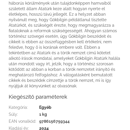
háborús körülmények után tulajdonképpen hamvaiból
született állam Atatürk keze alatt hogyan nyerte el
életképes, hosszú távú jellegét. Ez a helyzet abban
nyilvánult meg, hogy Gökbilgin példátlanul tisztelte
Atatürköt, és szükségét érezte, hogy megmagyarázza a
fiataloknak a reformok szükségességét. Ahogyan számos
történész szövegei esetén, úgy Gökbilgin beszédeit és
cikkeit is ebben az összefüggésben kell értékelni, nem
feledve, hogy ő is korának embere volt. Ebben a
tekintetben az Atatürk és a török nemzet című kötetet
alkotó írások mondatai, amelyeket Gökbilgin Atatürk halála
után mondott vagy írt, jelzik, hogy a történész szorosan
kötődött az abban a korban a török nemzetet irányító és
meghatározó felfogáshoz. A válogatásként bemutatott
cikkek és beszédek címzettje a török nemzet, mi is így
nyújtjuk át könyvünket az olvasónak.
Kiegészítő paraméterek
Kategória
:
Egyéb
Súly
:
1 kg
EAN vonalkód
:
9786156759344
Kiadási év
:
2024