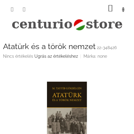
Ugrás
KOSÁ
a
fő
tartalomhoz
Atatürk és a török nemzet
22-348426
A
Nincs értékelés
Ugrás az értékeléshez
Márka:
none
termék
átlagos
értékelése
5-
ből
0,0
csillag.