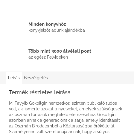
Minden könyvhöz
könyvjelzőt adunk ajándékba
Több mint 3000 átvételi pont
az egész Felvidéken
Leírás
Beszélgetés
Termék részletes leírása
M. Tayyib Gökbilgin nemzetközi szinten publikáló tudós
volt, aki ismerte azokat a nyelveket, amelyek szükségesek
az oszmán források megfelelő elemzéséhez. Gökbilgin
azonban annak a generációnak a sarja, amely identitását
az Oszmán Birodalomból a Köztársaságba örökölte át.
Személyesen volt szemtanúja annak, hogy a súlyos