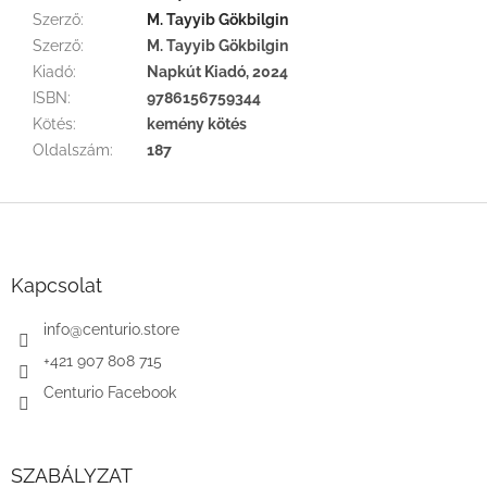
Szerző
:
M. Tayyib Gökbilgin
Szerző
:
M. Tayyib Gökbilgin
Kiadó
:
Napkút Kiadó, 2024
ISBN
:
9786156759344
Kötés
:
kemény kötés
Oldalszám
:
187
L
á
b
l
Kapcsolat
é
c
info
@
centurio.store
+421 907 808 715
Centurio Facebook
SZABÁLYZAT