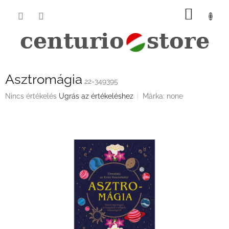
Ugrás
KOSÁ
a
fő
tartalomhoz
Asztromágia
22-349395
A
Nincs értékelés
Ugrás az értékeléshez
Márka:
none
termék
átlagos
értékelése
5-
ből
0,0
csillag.