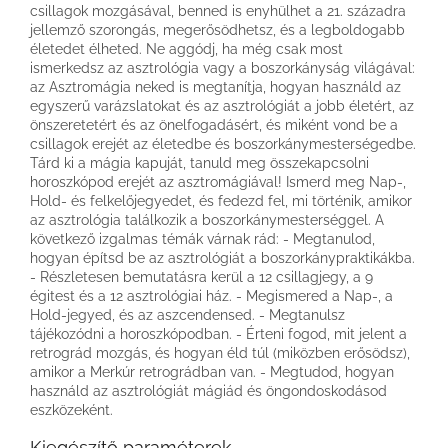
csillagok mozgásával, benned is enyhülhet a 21. századra
jellemző szorongás, megerősödhetsz, és a legboldogabb
életedet élheted. Ne aggódj, ha még csak most
ismerkedsz az asztrológia vagy a boszorkányság világával:
az Asztromágia neked is megtanítja, hogyan használd az
egyszerű varázslatokat és az asztrológiát a jobb életért, az
önszeretetért és az önelfogadásért, és miként vond be a
csillagok erejét az életedbe és boszorkánymesterségedbe.
Tárd ki a mágia kapuját, tanuld meg összekapcsolni
horoszkópod erejét az asztromágiával! Ismerd meg Nap-,
Hold- és felkelőjegyedet, és fedezd fel, mi történik, amikor
az asztrológia találkozik a boszorkánymesterséggel. A
következő izgalmas témák várnak rád: - Megtanulod,
hogyan építsd be az asztrológiát a boszorkánypraktikákba.
- Részletesen bemutatásra kerül a 12 csillagjegy, a 9
égitest és a 12 asztrológiai ház. - Megismered a Nap-, a
Hold-jegyed, és az aszcendensed. - Megtanulsz
tájékozódni a horoszkópodban. - Érteni fogod, mit jelent a
retrográd mozgás, és hogyan éld túl (miközben erősödsz),
amikor a Merkúr retrográdban van. - Megtudod, hogyan
használd az asztrológiát mágiád és öngondoskodásod
eszközeként.
Kiegészítő paraméterek