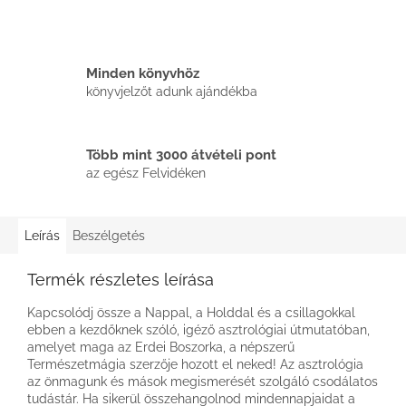
Minden könyvhöz
könyvjelzőt adunk ajándékba
Több mint 3000 átvételi pont
az egész Felvidéken
Leírás
Beszélgetés
Termék részletes leírása
Kapcsolódj össze a Nappal, a Holddal és a csillagokkal
ebben a kezdőknek szóló, igéző asztrológiai útmutatóban,
amelyet maga az Erdei Boszorka, a népszerű
Természetmágia szerzője hozott el neked! Az asztrológia
az önmagunk és mások megismerését szolgáló csodálatos
tudástár. Ha sikerül összehangolnod mindennapjaidat a