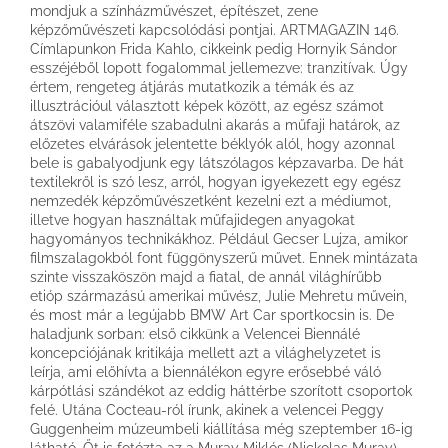
mondjuk a színházművészet, építészet, zene
képzőművészeti kapcsolódási pontjai. ARTMAGAZIN 146.
Címlapunkon Frida Kahlo, cikkeink pedig Hornyik Sándor
esszéjéből lopott fogalommal jellemezve: tranzitívak. Úgy
értem, rengeteg átjárás mutatkozik a témák és az
illusztrációul választott képek között, az egész számot
átszövi valamiféle szabadulni akarás a műfaji határok, az
előzetes elvárások jelentette béklyók alól, hogy azonnal
bele is gabalyodjunk egy látszólagos képzavarba. De hát
textilekről is szó lesz, arról, hogyan igyekezett egy egész
nemzedék képzőművészetként kezelni ezt a médiumot,
illetve hogyan használtak műfajidegen anyagokat
hagyományos technikákhoz. Például Gecser Lujza, amikor
filmszalagokból font függönyszerű művet. Ennek mintázata
szinte visszaköszön majd a fiatal, de annál világhírűbb
etióp származású amerikai művész, Julie Mehretu művein,
és most már a legújabb BMW Art Car sportkocsin is. De
haladjunk sorban: első cikkünk a Velencei Biennálé
koncepciójának kritikája mellett azt a világhelyzetet is
leírja, ami előhívta a biennálékon egyre erősebbé váló
kárpótlási szándékot az eddig háttérbe szorított csoportok
felé. Utána Cocteau-ról írunk, akinek a velencei Peggy
Guggenheim múzeumbeli kiállítása még szeptember 16-ig
látható. Őt is fotózta az a Muray Miklós (Nickolas Muray),