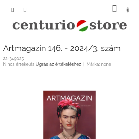
Ugrás
KOSÁ
a
fő
tartalomhoz
Artmagazin 146. - 2024/3. szám
22-349025
A
Nincs értékelés
Ugrás az értékeléshez
Márka:
none
termék
átlagos
értékelése
5-
ből
0,0
csillag.