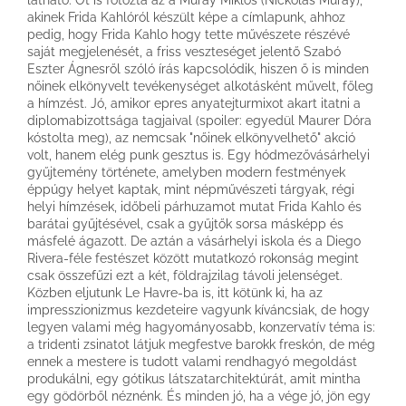
akinek Frida Kahlóról készült képe a címlapunk, ahhoz
pedig, hogy Frida Kahlo hogy tette művészete részévé
saját megjelenését, a friss veszteséget jelentő Szabó
Eszter Ágnesről szóló írás kapcsolódik, hiszen ő is minden
nőinek elkönyvelt tevékenységet alkotásként művelt, főleg
a hímzést. Jó, amikor epres anyatejturmixot akart itatni a
diplomabizottsága tagjaival (spoiler: egyedül Maurer Dóra
kóstolta meg), az nemcsak "nőinek elkönyvelhető" akció
volt, hanem elég punk gesztus is. Egy hódmezővásárhelyi
gyűjtemény története, amelyben modern festmények
éppúgy helyet kaptak, mint népművészeti tárgyak, régi
helyi hímzések, időbeli párhuzamot mutat Frida Kahlo és
barátai gyűjtésével, csak a gyűjtők sorsa másképp és
másfelé ágazott. De aztán a vásárhelyi iskola és a Diego
Rivera-féle festészet között mutatkozó rokonság megint
csak összefűzi ezt a két, földrajzilag távoli jelenséget.
Közben eljutunk Le Havre-ba is, itt kötünk ki, ha az
impresszionizmus kezdeteire vagyunk kíváncsiak, de hogy
legyen valami még hagyományosabb, konzervatív téma is:
a tridenti zsinatot látjuk megfestve barokk freskón, de még
ennek a mestere is tudott valami rendhagyó megoldást
produkálni, egy gótikus látszatarchitektúrát, amit mintha
egy gödörből néznénk. És minden jó, ha a vége jó, jön egy