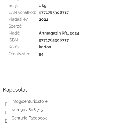
Súly
:
1 kg
EAN vonalkód
:
9771785306717
Kiadási év
:
2024
Szerző
:
Kiadó
:
Artmagazin Kft., 2024
ISBN
:
9771785306717
Kötés
:
karton
Oldalszám
:
94
L
á
b
l
Kapcsolat
é
c
info
@
centurio.store
+421 907 808 715
Centurio Facebook