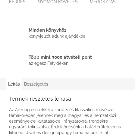
KÉRDÉS
NYOMON KÖVETÉS
MEGOSZTÁS
Minden könyvhöz
könyvjelzőt adunk ajándékba
Több mint 3000 átvételi pont
az egész Felvidéken
Leírás
Beszélgetés
Termék részletes leírása
Az Artmagazin cikkei a kortárs és klasszikus művészet
témakörében jelennek meg a magyar és a nemzetközi
eseményekre, kutatásokra, irányzatokra, trendekre
egyaránt fókuszálva. Érdeklődésünk a határterületekre is
kiterjed: divat és design éppúgy téma nálunk, mint