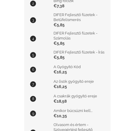
Bing focizik
€7,38
DIFER Fejlesztő füzetek -
Betűfelismerés
€5,85
DIFER Fejlesztő füzetek -
Számolás
€5,85
DIFER Fejlesztő füzetek - Írás
€5,85
A Gyógyító Kód
€16,25
Az ősök gyógyító ereje
€16,25
A csakrák gyógyító ereje
€18,58
Amikor búcsúzni kell...
€10,35
Olvasom és értem -
Szövegértést fejlesztő