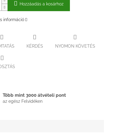
Hozzáadás a kosárhoz
s információ
MTATÁS
KÉRDÉS
NYOMON KÖVETÉS
OSZTÁS
Több mint 3000 átvételi pont
az egész Felvidéken