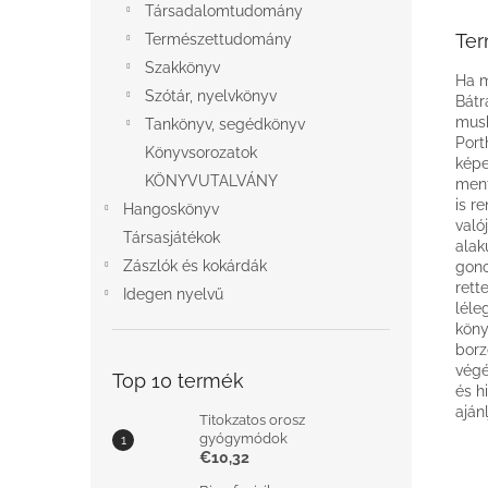
Társadalomtudomány
Ter
Természettudomány
Szakkönyv
Ha m
Szótár, nyelvkönyv
Bátr
musk
Tankönyv, segédkönyv
Port
Könyvsorozatok
képe
KÖNYVUTALVÁNY
ment
is r
Hangoskönyv
való
Társasjátékok
alak
Zászlók és kokárdák
gono
rett
Idegen nyelvű
léle
köny
borz
végé
Top 10 termék
és h
aján
Titokzatos orosz
gyógymódok
€10,32