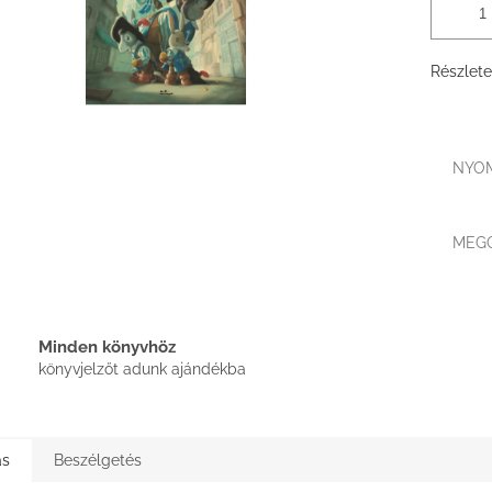
Részlete
NYO
MEG
Minden könyvhöz
könyvjelzőt adunk ajándékba
ás
Beszélgetés