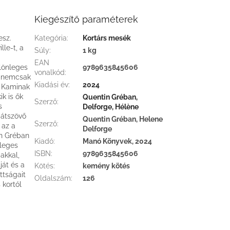
Kiegészítő paraméterek
esz.
Kategória
:
Kortárs mesék
le-t, a
Súly
:
1 kg
EAN
lönleges
9789635845606
vonalkód
:
n nemcsak
Kiadási év
:
2024
s Kaminak
k is ők
Quentin Gréban,
Szerző
:
s
Delforge, Hélène
 átszövő
Quentin Gréban, Helene
Szerző
:
 az a
Delforge
in Gréban
Kiadó
:
Manó Könyvek, 2024
nleges
ISBN
:
9789635845606
akkal,
ját és a
Kötés
:
kemény kötés
ttságait
Oldalszám
:
126
 kortól