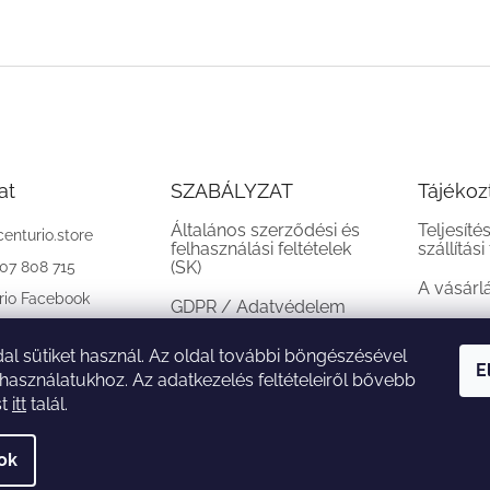
at
SZABÁLYZAT
Tájékoz
Általános szerződési és
Teljesíté
centurio.store
felhasználási feltételek
szállítási
(SK)
907 808 715
A vásárl
rio Facebook
GDPR / Adatvédelem
(SK)
al sütiket használ. Az oldal további böngészésével
Reklamációs feltételek
E
 használatukhoz. Az adatkezelés feltételeiről bővebb
(SK)
st
itt
talál.
sok