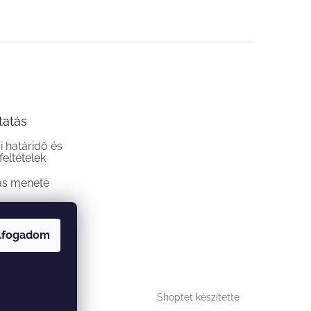
tatás
si határidő és
 feltételek
ás menete
lfogadom
Shoptet készítette