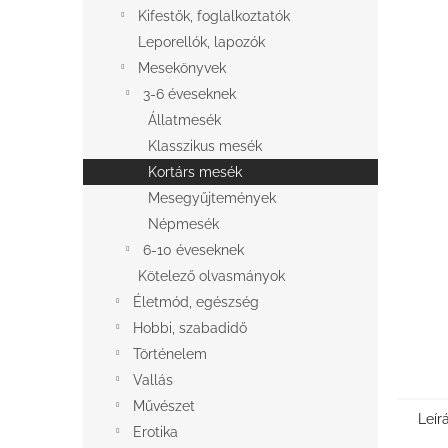
l
Kifestők, foglalkoztatók
Leporellók, lapozók
Mesekönyvek
3-6 éveseknek
Állatmesék
Klasszikus mesék
Kortárs mesék
Mesegyűjtemények
Népmesék
6-10 éveseknek
Kötelező olvasmányok
Életmód, egészség
Hobbi, szabadidő
Történelem
Vallás
Művészet
Leír
Erotika