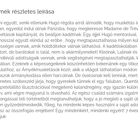
mék részletes leírása
i együtt, senki ellenünk Hugó régóta arról álmodik, hogy muskétás l
an, egyedül indul útnak Párizsba, hogy megkeresse Madame de Trévil
étások kapitányát, és beálljon kadétnak. Egy éjjel Hugó mentorával,
hosszal együtt elindul az erőbe , hogy megtapasztalhassa milyen kü
sségei vannak, amik holdtöltekor válnak láthatóvá. A kadétiskolába
ort, de barátokat is talál, nem is akármilyeneket! Kleónak, Lalinak é
endkívüli adottságaik vannak, amik segítségével megtapasztalhatják, ki
jában. Ezeknek a képességeiknek köszönhetően bekerülnek egy titko
ulathoz, az Árnyékmuskétások közé, akik a világot láthatatlan módon
szok ármánykodása ellen harcolnak. De óvatosnak kell lenniük, mert
enetes szóbeszéd járja, hogy gyerekek tűnnek el egy faluban… Quent
gzetelállító illusztrációival megjelenő kalandregény, egy igazán külö
v, ami végre magyarul is olvasható. Az egész család számára izgalm
ongással teli történetből megtanulhatjuk, hogy a jó megleli a saját út
n győzedelmeskedik, főleg, ha mindenki képes használni a saját ado
isz az összefogás erejében! Egy mindenkiért, mindenki egyért! 7 éves
ljuk