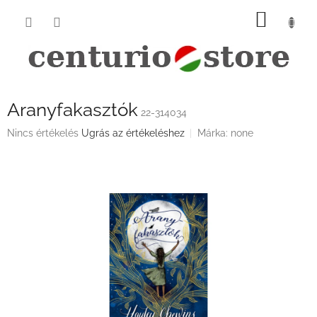
Ugrás
KOSÁ
a
fő
tartalomhoz
Aranyfakasztók
22-314034
A
Nincs értékelés
Ugrás az értékeléshez
Márka:
none
termék
átlagos
értékelése
5-
ből
0,0
csillag.