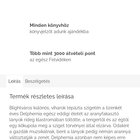
Minden könyvhöz
könyvjelzőt adunk ajándékba
Több mint 3000 átvételi pont
az egész Felvidéken
Leírás
Beszélgetés
Termék részletes leírása
Blightváros különös, viharok tépázta szigetén a tizenkét
éves Delphernia egész eddigi életét az aranyfakasztó
lányok rideg klastromában töltötte, a tengertől és az égtől
egy kőkupola meg a sziget törvényei által elzárva. Odakint
a gazdák muzsikálnak, bent a lányok pedig némán arannyá
változtatják a zenét. Delphernia azonban nem képes erre.