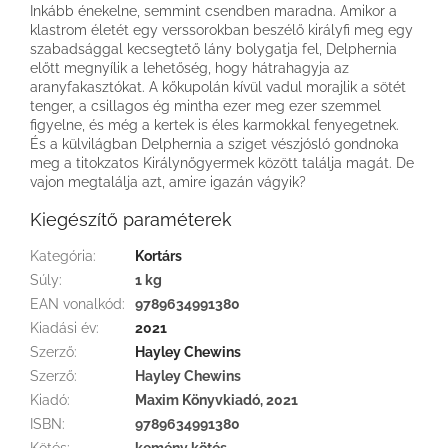
Inkább énekelne, semmint csendben maradna. Amikor a
klastrom életét egy verssorokban beszélő királyfi meg egy
szabadsággal kecsegtető lány bolygatja fel, Delphernia
előtt megnyílik a lehetőség, hogy hátrahagyja az
aranyfakasztókat. A kőkupolán kívül vadul morajlik a sötét
tenger, a csillagos ég mintha ezer meg ezer szemmel
figyelne, és még a kertek is éles karmokkal fenyegetnek.
És a külvilágban Delphernia a sziget vészjósló gondnoka
meg a titokzatos Királynőgyermek között találja magát. De
vajon megtalálja azt, amire igazán vágyik?
Kiegészítő paraméterek
Kategória
:
Kortárs
Súly
:
1 kg
EAN vonalkód
:
9789634991380
Kiadási év
:
2021
Szerző
:
Hayley Chewins
Szerző
:
Hayley Chewins
Kiadó
:
Maxim Könyvkiadó, 2021
ISBN
:
9789634991380
Kötés
:
kemény kötés