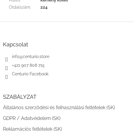
Oldalszám
:
224
L
á
b
l
Kapcsolat
é
c
info
@
centurio.store
+421 907 808 715
Centurio Facebook
SZABÁLYZAT
Általános szerződési és felhasználási feltételek (SK)
GDPR / Adatvédelem (SK)
Reklamációs feltételek (SK)