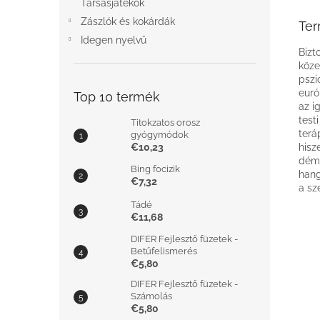
Társasjátékok
Zászlók és kokárdák
Ter
Idegen nyelvű
Bizt
köze
pszi
euró
Top 10 termék
az i
test
Titokzatos orosz
terá
gyógymódok
€10,23
hisz
démo
Bing focizik
hang
€7,32
a sz
Tádé
€11,68
DIFER Fejlesztő füzetek -
Betűfelismerés
€5,80
DIFER Fejlesztő füzetek -
Számolás
€5,80