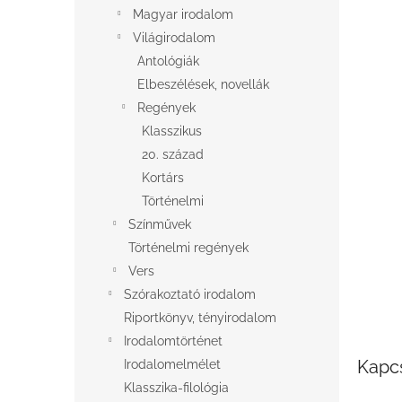
l
Magyar irodalom
Világirodalom
Antológiák
Elbeszélések, novellák
Regények
Klasszikus
20. század
Kortárs
Történelmi
Színművek
Történelmi regények
Vers
Szórakoztató irodalom
Riportkönyv, tényirodalom
Irodalomtörténet
Kapc
Irodalomelmélet
Klasszika-filológia