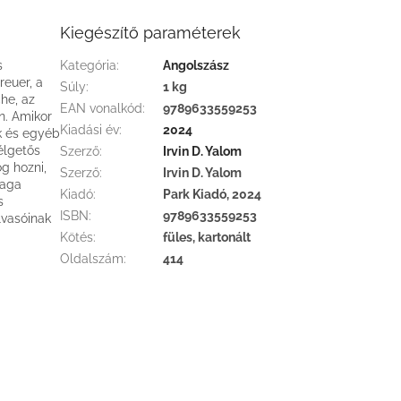
Kiegészítő paraméterek
s
Kategória
:
Angolszász
reuer, a
Súly
:
1 kg
che, az
EAN vonalkód
:
9789633559253
n. Amikor
Kiadási év
:
2024
ak és egyéb
élgetős
Szerző
:
Irvin D. Yalom
og hozni,
Szerző
:
Irvin D. Yalom
maga
Kiadó
:
Park Kiadó, 2024
s
ISBN
:
9789633559253
lvasóinak
Kötés
:
füles, kartonált
Oldalszám
:
414