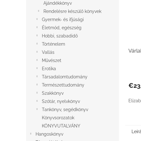
Ajándékkönyv
Rendelésre készülő könyvek
Gyermek- és ifjúsági
Életmód, egészség
Hobbi, szabadidő
Történelem
Várla
Vallás
Művészet
Erotika
Társadalomtudomány
€23
Természettudomány
Szakkönyv
Elizab
Szótár, nyelvkönyv
Tankönyv, segédkönyv
Könyvsorozatok
KÖNYVUTALVÁNY
Leír
Hangoskönyv