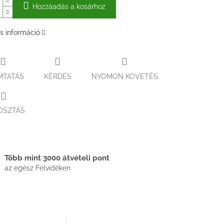
Hozzáadás a kosárhoz
s információ
MTATÁS
KÉRDÉS
NYOMON KÖVETÉS
OSZTÁS
Több mint 3000 átvételi pont
az egész Felvidéken