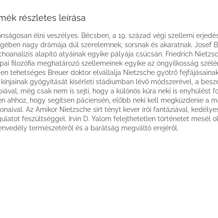
mék részletes leírása
onságosan élni veszélyes. Bécsben, a 19. század végi szellemi erjedé
gében nagy drámája dúl szerelemnek, sorsnak és akaratnak. Josef B
choanalízis alapító atyáinak egyike pályája csúcsán. Friedrich Nietzs
pai filozófia meghatározó szellemeinek egyike az öngyilkosság szélé
gen tehetséges Breuer doktor elvállalja Nietzsche gyötrő fejfájásain
i kínjainak gyógyítását kísérleti stádiumban lévő módszerével, a besz
piával, még csak nem is sejti, hogy a különös kúra neki is enyhülést f
en ahhoz, hogy segítsen páciensén, előbb neki kell megküzdenie a 
naival. Az Amikor Nietzsche sírt tényt kever írói fantáziával, kedélye
ulatot feszültséggel. Irvin D. Yalom felejthetetlen történetet mesél o
envedély természetéről és a barátság megváltó erejéről.