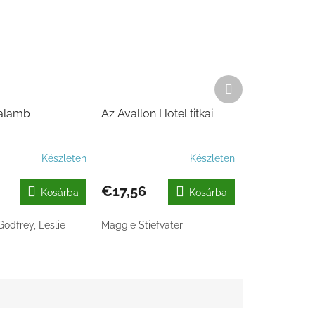
Következő
termék
galamb
Az Avallon Hotel titkai
Készleten
Készleten
€17,56
Kosárba
Kosárba
odfrey, Leslie
Maggie Stiefvater