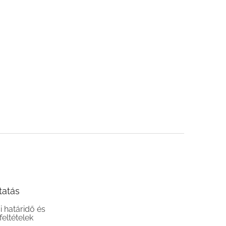
tatás
si határidő és
 feltételek