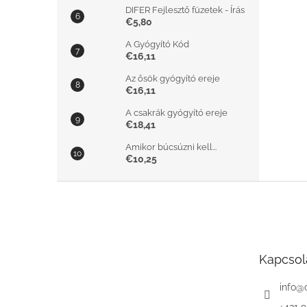
DIFER Fejlesztő füzetek - Írás
€5,80
A Gyógyító Kód
€16,11
Az ősök gyógyító ereje
€16,11
A csakrák gyógyító ereje
€18,41
Amikor búcsúzni kell...
€10,25
L
á
b
l
é
Kapcsol
c
info
@