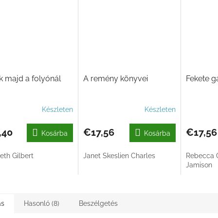
k majd a folyónál
A remény könyvei
Fekete 
Készleten
Készleten
,40
€17,56
€17,56
Kosárba
Kosárba
eth Gilbert
Janet Skeslien Charles
Rebecca G
Jamison
ás
Hasonló (8)
Beszélgetés