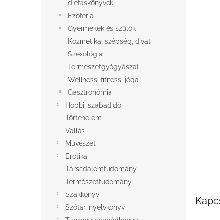
l
diétáskönyvek
Ezotéria
Gyermekek és szülők
Kozmetika, szépség, divat
Szexológia
Természetgyógyászat
Wellness, fitness, jóga
Gasztronómia
Hobbi, szabadidő
Történelem
Vallás
Művészet
Erotika
Társadalomtudomány
Természettudomány
Szakkönyv
Kapc
Szótár, nyelvkönyv