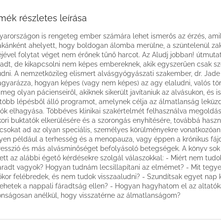
mék részletes leírása
arországon is rengeteg ember számára lehet ismerős az érzés, ami
akánként ahelyett, hogy boldogan álomba merülne, a szüntelenül za
jével folytat véget nem érőnek tűnő harcot. Az Aludj jobban! útmuta
radt, de kikapcsolni nem képes embereknek, akik egyszerűen csak s
udni. A nemzetközileg elismert alvás­gyógyászati szakember, dr. Jad
gyarázza, hogyan képes (vagy nem képes) az agy elaludni, valós tö
 meg olyan pácienseiről, akiknek sikerült javítaniuk az alvásukon, és i
több lépésből álló programot, amelynek célja az álmatlanság leküz
tók elhagyása. Többéves klinikai szakértelmét felhasználva megoldást
ori buktatók elkerülésére és a szorongás enyhítésére, továbbá hasz
csokat ad az olyan speciális, személyes körülményekre vonatkozóan 
yen például a terhesség és a menopauza, vagy éppen a krónikus fáj
esszió és más alvásminőséget befolyásoló betegségek. A könyv so
ett az alábbi égető kérdésekre szolgál válaszokkal: - Miért nem tudok
áradt vagyok? Hogyan tudnám lecsillapítani az elmémet? - Mit tegyek
őkor felébredek, és nem tudok visszaaludni? - Szundítsak egyet nap
tehetek a nappali fáradtság ellen? - Hogyan hagyhatom el az altatók
onságosan anélkül, hogy visszatérne az álmatlanságom?