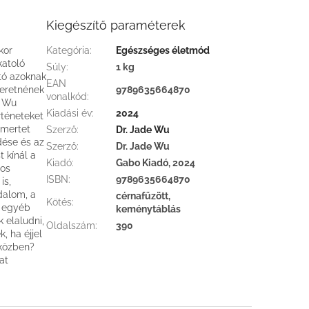
Kiegészítő paraméterek
kor
Kategória
:
Egészséges életmód
katoló
Súly
:
1 kg
tó azoknak
EAN
zeretnének
9789635664870
vonalkód
:
e Wu
Kiadási év
:
2024
rténeteket
smertet
Szerző
:
Dr. Jade Wu
dése és az
Szerző
:
Dr. Jade Wu
 kínál a
Kiadó
:
Gabo Kiadó, 2024
nos
ISBN
:
9789635664870
is,
dalom, a
cérnafűzött,
Kötés
:
k egyéb
keménytáblás
 elaludni,
Oldalszám
:
390
, ha éjjel
 közben?
at