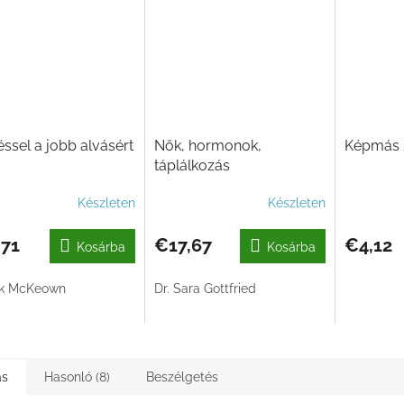
ssel a jobb alvásért
Nők, hormonok,
Képmás 
táplálkozás
Készleten
Készleten
,71
€17,67
€4,12
Kosárba
Kosárba
ck McKeown
Dr. Sara Gottfried
ás
Hasonló (8)
Beszélgetés