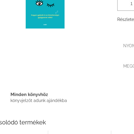
Részlete
NYO
MEG
Minden könyvhöz
könyvjelzőt adunk ajándékba
solódó termékek