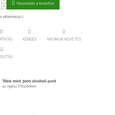
Hozzáadás a kosárhoz
s információ
MTATÁS
KÉRDÉS
NYOMON KÖVETÉS
OSZTÁS
Több mint 3000 átvételi pont
az egész Felvidéken