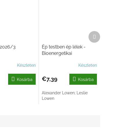
Következő
termék
2026/3
Ép testben ép lélek -
Bioenergetikai
gyakorlatok
Készleten
Készleten
€7,39
Kosárba
Kosárba
Alexander Lowen; Leslie
Lowen