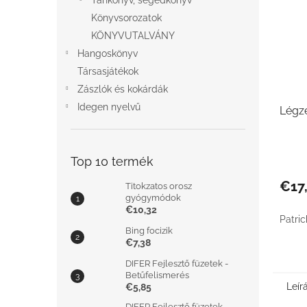
Tankönyv, segédkönyv
Könyvsorozatok
KÖNYVUTALVÁNY
Hangoskönyv
Társasjátékok
Zászlók és kokárdák
Idegen nyelvű
Légzé
Top 10 termék
€17
Titokzatos orosz
gyógymódok
€10,32
Patri
Bing focizik
€7,38
DIFER Fejlesztő füzetek -
Betűfelismerés
Leír
€5,85
DIFER Fejlesztő füzetek -