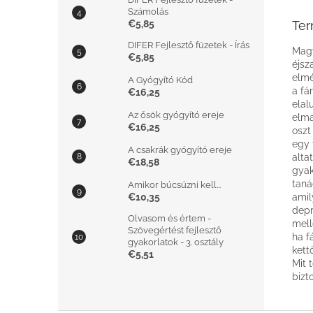
Számolás
€5,85
Ter
DIFER Fejlesztő füzetek - Írás
Magy
€5,85
éjsz
elmé
A Gyógyító Kód
a fá
€16,25
elal
Az ősök gyógyító ereje
elma
€16,25
oszt
egy 
A csakrák gyógyító ereje
alta
€18,58
gyak
taná
Amikor búcsúzni kell...
€10,35
amil
depr
Olvasom és értem -
mell
Szövegértést fejlesztő
ha f
gyakorlatok - 3. osztály
kett
€5,51
Mit 
bizt