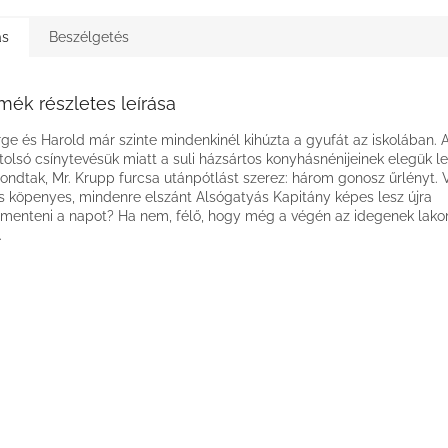
ás
Beszélgetés
mék részletes leírása
ge és Harold már szinte mindenkinél kihúzta a gyufát az iskolában. 
tolsó csínytevésük miatt a suli házsártos konyhásnénijeinek elegük le
ondtak, Mr. Krupp furcsa utánpótlást szerez: három gonosz űrlényt. 
s köpenyes, mindenre elszánt Alsógatyás Kapitány képes lesz újra
enteni a napot? Ha nem, félő, hogy még a végén az idegenek lak
.