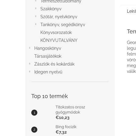
Természettudomány
Szakkönyv
Leír
Szótár, nyelvkönyv
Tankönyv, segédkönyv
Ter
Könyvsorozatok
KÖNYVUTALVÁNY
Geor
Hangoskönyv
legu
felm
Társasjátékok
vörö
Zászlók és kokárdák
megm
válik
Idegen nyelvű
Top 10 termék
Titokzatos orosz
gyógymódok
€10,23
Bing focizik
€7,32