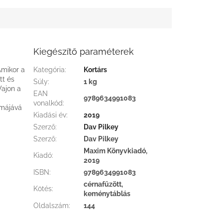
Kiegészítő paraméterek
Amikor a
Kategória
:
Kortárs
tt és
Súly
:
1 kg
Vajon a
EAN
9789634991083
vonalkód
:
omájává
Kiadási év
:
2019
Szerző
:
Dav Pilkey
Szerző
:
Dav Pilkey
Maxim Könyvkiadó,
Kiadó
:
2019
ISBN
:
9789634991083
cérnafűzött,
Kötés
:
keménytáblás
Oldalszám
:
144