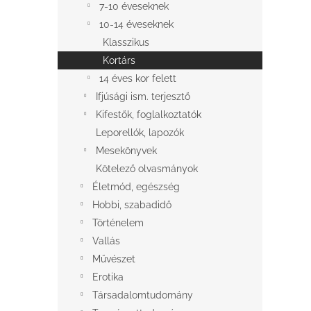
e
7-10 éveseknek
csillag.
l
10-14 éveseknek
Klasszikus
Kortárs
14 éves kor felett
Ifjúsági ism. terjesztő
Kifestők, foglalkoztatók
Leporellók, lapozók
Mesekönyvek
Kötelező olvasmányok
Életmód, egészség
Hobbi, szabadidő
Történelem
Vallás
Művészet
Erotika
Társadalomtudomány