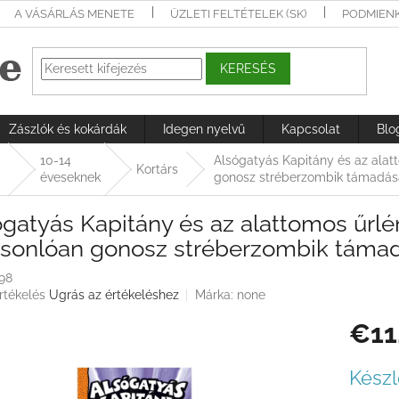
A VÁSÁRLÁS MENETE
ÜZLETI FELTÉTELEK (SK)
PODMIEN
KERESÉS
Zászlók és kokárdák
Idegen nyelvű
Kapcsolat
Blo
10-14
Alsógatyás Kapitány és az alat
Kortárs
éveseknek
gonosz stréberzombik támadás
gatyás Kapitány és az alattomos űrlé
asonlóan gonosz stréberzombik táma
98
rtékelés
Ugrás az értékeléshez
Márka:
none
€11
ése
Egységá
Készl