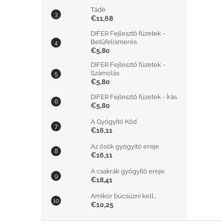
Tádé
€11,68
DIFER Fejlesztő füzetek -
Betűfelismerés
€5,80
DIFER Fejlesztő füzetek -
Számolás
€5,80
DIFER Fejlesztő füzetek - Írás
€5,80
A Gyógyító Kód
€16,11
Az ősök gyógyító ereje
€16,11
A csakrák gyógyító ereje
€18,41
Amikor búcsúzni kell...
€10,25