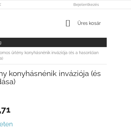
KY OCHRANY OSOBNÝCH ÚDAJOV
Bejelentkezés
KOSÁR
Üres kosár
g
tomos űrlény konyhásnénik inváziója (és a hasonlóan
a)
ny konyhásnénik inváziója (és
dása)
,71
r:
eten