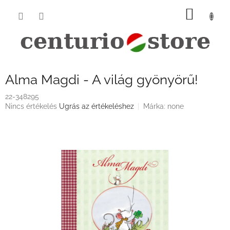
Ugrás
KOSÁ
a
fő
tartalomhoz
Alma Magdi - A világ gyönyörű!
22-348295
A
Nincs értékelés
Ugrás az értékeléshez
Márka:
none
termék
átlagos
értékelése
5-
ből
0,0
csillag.