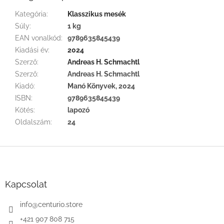
Kategória
:
Klasszikus mesék
Súly
:
1 kg
EAN vonalkód
:
9789635845439
Kiadási év
:
2024
Szerző
:
Andreas H. Schmachtl
Szerző
:
Andreas H. Schmachtl
Kiadó
:
Manó Könyvek, 2024
ISBN
:
9789635845439
Kötés
:
lapozó
Oldalszám
:
24
L
á
b
l
Kapcsolat
é
c
info
@
centurio.store
+421 907 808 715