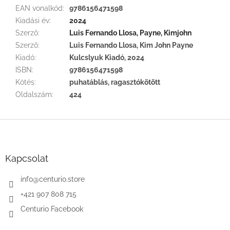
EAN vonalkód
:
9786156471598
Kiadási év
:
2024
Szerző
:
Luis Fernando Llosa, Payne, Kimjohn
Szerző
:
Luis Fernando Llosa, Kim John Payne
Kiadó
:
Kulcslyuk Kiadó, 2024
ISBN
:
9786156471598
Kötés
:
puhatáblás, ragasztókötött
Oldalszám
:
424
L
á
b
l
Kapcsolat
é
c
info
@
centurio.store
+421 907 808 715
Centurio Facebook