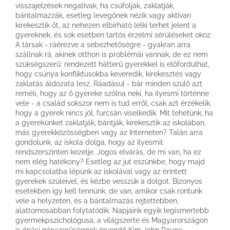
visszajelzések negatívak, ha csúfolják, zaklatják,
bántalmazzák, esetleg levegőnek nézik vagy aktívan
kirekesztik őt, az nehezen elbírható lelki terhet jelent a
gyereknek, és sok esetben tartós érzelmi sérüléseket okoz.
A társak - ráérezve a sebezhetőségre - gyakran arra
szállnak rá, akinek otthon is problémái vannak, de ez nem
szükségszerű: rendezett hátterű gyerekkel is előfordulhat,
hogy csúnya konfliktusokba keveredik, kirekesztés vagy
zaklatás áldozata lesz. Ráadásul - bár minden szülő azt
reméli, hogy az ő gyereke szólna neki, ha ilyesmi történne
vele - a család sokszor nem is tud erről, csak azt érzékelik,
hogy a gyerek nincs jól, furcsán viselkedik. Mit tehetünk, ha
a gyerekünket zaklatják, bántják, kirekesztik az iskolában,
más gyerekközösségben vagy az Interneten? Talán arra
gondolunk, az iskola dolga, hogy az ilyesmit
rendszerszinten kezelje. Jogos elvárás, de mi van, ha ez
nem elég hatékony? Esetleg az jut eszünkbe, hogy majd
mi kapcsolatba lépünk az iskolával vagy az érintett
gyerekek szüleivel, és kézbe vesszük a dolgot. Bizonyos
esetekben így kell tennünk, de van, amikor csak rontunk
vele a helyzeten, és a bántalmazás rejtettebben,
alattomosabban folytatódik. Napjaink egyik legismertebb
gyermekpszichológusa, a világszerte és Magyarországon
is óriási népszerűségnek örvendő Kim John Payne