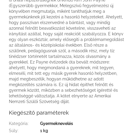
(Egyszerűbb gyermekkor, Melegszívű fegyelmezés) új
könyvében megmutatja, miként taníthatjuk meg a
gyermekünknek jól kezelni a hasonló helyzeteket. Ahelyett,
hogy passzívan elszenvedné a bántást, vagy mindig
azonnal felnőtt beavatkozást követelne, visszaveheti az
irányítást azáltal, hogy saját reakcióit szabályozza. E könyv
egy olyan eszköztár, amely elősegíti a problémamegoldást
az általános- és középiskolai években. Első része a
szülőnek, pedagógusnak szól, a második rész, mely tíz
tinédzser történetét tartalmazza, közös olvasmány a
gyerekkel. Ez Payne évtizedek óta bevált módszere:
ahelyett, hogy megmondaná a gyereknek, mit tegyen,
elmeséli, mit tett egy másik gyerek hasonló helyzetben,
majd megbeszélik, hogyan működhetne az adott
megközelítés számára is. Ez új hidat építhet felnőtt és
gyermek között, miközben a sebezhetőséget ígéretté és
lehetőséggé változtatja. A kötet elnyerte az Amerikai
Nemzeti Szülői Szövetség díját.
Kiegészítő paraméterek
Kategória
:
Gyermeknevelés
Súly
:
1 kg