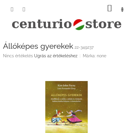
Ugrás
KOSÁ
a
fő
tartalomhoz
Állóképes gyerekek
22-349237
A
Nincs értékelés
Ugrás az értékeléshez
Márka:
none
termék
átlagos
értékelése
5-
ből
0,0
csillag.