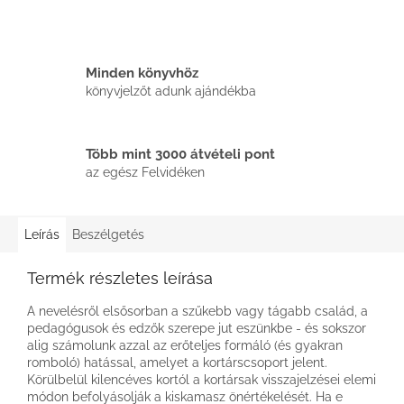
Minden könyvhöz
könyvjelzőt adunk ajándékba
Több mint 3000 átvételi pont
az egész Felvidéken
Leírás
Beszélgetés
Termék részletes leírása
A nevelésről elsősorban a szűkebb vagy tágabb család, a
pedagógusok és edzők szerepe jut eszünkbe - és sokszor
alig számolunk azzal az erőteljes formáló (és gyakran
romboló) hatással, amelyet a kortárscsoport jelent.
Körülbelül kilencéves kortól a kortársak visszajelzései elemi
módon befolyásolják a kiskamasz önértékelését. Ha e