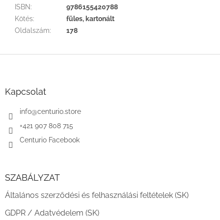
ISBN
:
9786155420788
Kötés
:
füles, kartonált
Oldalszám
:
178
L
á
b
l
Kapcsolat
é
c
info
@
centurio.store
+421 907 808 715
Centurio Facebook
SZABÁLYZAT
Általános szerződési és felhasználási feltételek (SK)
GDPR / Adatvédelem (SK)