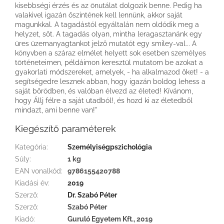
kisebbségi érzés és az önutálat dolgozik benne. Pedig ha
valakivel igazán őszintének kell lennünk, akkor saját
magunkkal. A tagadástól egyáltalán nem oldódik meg a
helyzet, sőt. A tagadás olyan, mintha leragasztanánk egy
üres üzemanyagtankot jelző mutatót egy smiley-val... A
könyvben a száraz elmélet helyett sok esetben személyes
történeteimen, példáimon keresztül mutatom be azokat a
gyakorlati módszereket, amelyek, - ha alkalmazod őket! - a
segítségedre lesznek abban, hogy igazán boldog lehess a
saját bőrödben, és valóban élvezd az életed! Kívánom,
hogy Állj félre a saját utadból!, és hozd ki az életedből
mindazt, ami benne van!"
Kiegészítő paraméterek
Kategória
:
Személyiségpszichológia
Súly
:
1 kg
EAN vonalkód
:
9786155420788
Kiadási év
:
2019
Szerző
:
Dr. Szabó Péter
Szerző
:
Szabó Péter
Kiadó
:
Guruló Egyetem Kft., 2019