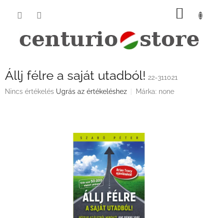
Ugrás
KOSÁ
a
fő
tartalomhoz
Állj félre a saját utadból!
22-311021
A
Nincs értékelés
Ugrás az értékeléshez
Márka:
none
termék
átlagos
értékelése
5-
ből
0,0
csillag.