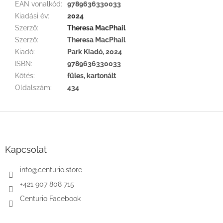
EAN vonalkód
:
9789636330033
Kiadási év
:
2024
Szerző
:
Theresa MacPhail
Szerző
:
Theresa MacPhail
Kiadó
:
Park Kiadó, 2024
ISBN
:
9789636330033
Kötés
:
füles, kartonált
Oldalszám
:
434
L
á
b
l
Kapcsolat
é
c
info
@
centurio.store
+421 907 808 715
Centurio Facebook