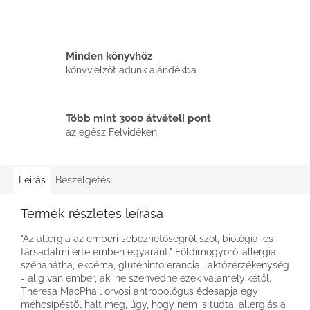
Minden könyvhöz
könyvjelzőt adunk ajándékba
Több mint 3000 átvételi pont
az egész Felvidéken
Leírás
Beszélgetés
Termék részletes leírása
"Az allergia az emberi sebezhetőségről szól, biológiai és
társadalmi értelemben egyaránt." Földimogyoró-allergia,
szénanátha, ekcéma, gluténintolerancia, laktózérzékenység
- alig van ember, aki ne szenvedne ezek valamelyikétől.
Theresa MacPhail orvosi antropológus édesapja egy
méhcsípéstől halt meg, úgy, hogy nem is tudta, allergiás a