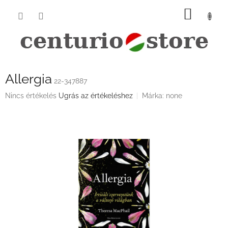
Ugrás
KOSÁ
a
fő
tartalomhoz
Allergia
22-347887
A
Nincs értékelés
Ugrás az értékeléshez
Márka:
none
termék
átlagos
értékelése
5-
ből
0,0
csillag.