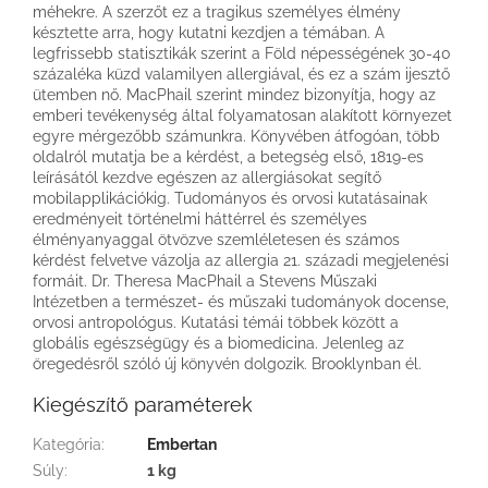
méhekre. A szerzőt ez a tragikus személyes élmény
késztette arra, hogy kutatni kezdjen a témában. A
legfrissebb statisztikák szerint a Föld népességének 30-40
százaléka küzd valamilyen allergiával, és ez a szám ijesztő
ütemben nő. MacPhail szerint mindez bizonyítja, hogy az
emberi tevékenység által folyamatosan alakított környezet
egyre mérgezőbb számunkra. Könyvében átfogóan, több
oldalról mutatja be a kérdést, a betegség első, 1819-es
leírásától kezdve egészen az allergiásokat segítő
mobilapplikációkig. Tudományos és orvosi kutatásainak
eredményeit történelmi háttérrel és személyes
élményanyaggal ötvözve szemléletesen és számos
kérdést felvetve vázolja az allergia 21. századi megjelenési
formáit. Dr. Theresa MacPhail a Stevens Műszaki
Intézetben a természet- és műszaki tudományok docense,
orvosi antropológus. Kutatási témái többek között a
globális egészségügy és a biomedicina. Jelenleg az
öregedésről szóló új könyvén dolgozik. Brooklynban él.
Kiegészítő paraméterek
Kategória
:
Embertan
Súly
:
1 kg